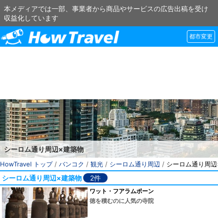
本メディアでは一部、事業者から商品やサービスの広告出稿を受け
収益化しています
都市変更
シーロム通り周辺×建築物
HowTravel トップ
/
バンコク
/
観光
/
シーロム通り周辺
/
シーロム通り周辺
シーロム通り周辺×建築物
2件
ワット・フアラムポーン
徳を積むのに人気の寺院