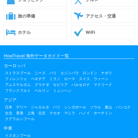
旅の準備
アクセス・交通
ホテル
WiFi
HowTravel 海外データガイド一覧
ヨーロッパ
ストラスブール
ニース
パリ
エジンバラ
ロンドン
ナポリ
フィレンツェ
ベネチア
ミラノ
ローマ
スイス
ウィーン
アムステルダム
グラナダ
セビリア
バルセロナ
マドリード
フランクフルト
ベルリン
ミュンヘン
アジア
日本
デリー
ジャカルタ
バリ
シンガポール
ソウル
釜山
バンコク
台北
香港
上海
北京
マカオ
マニラ
ハノイ
ホーチミン
クアラルンプール
中東
イスタンブール