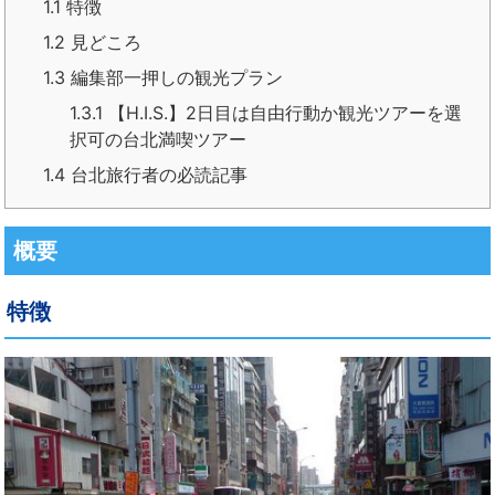
1.1
特徴
1.2
見どころ
1.3
編集部一押しの観光プラン
1.3.1
【H.I.S.】2日目は自由行動か観光ツアーを選
択可の台北満喫ツアー
1.4
台北旅行者の必読記事
概要
特徴