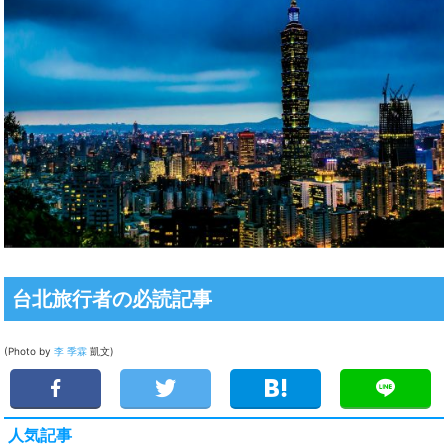
台北旅行者の必読記事
(Photo by
李 季霖
凱文)
人気記事