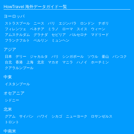
HowTravel 海外データガイド一覧
ヨーロッパ
ストラスブール
ニース
パリ
エジンバラ
ロンドン
ナポリ
フィレンツェ
ベネチア
ミラノ
ローマ
スイス
ウィーン
アムステルダム
グラナダ
セビリア
バルセロナ
マドリード
フランクフルト
ベルリン
ミュンヘン
アジア
日本
デリー
ジャカルタ
バリ
シンガポール
ソウル
釜山
バンコク
台北
香港
上海
北京
マカオ
マニラ
ハノイ
ホーチミン
クアラルンプール
中東
イスタンブール
オセアニア
シドニー
北米
グアム
サイパン
ハワイ
シカゴ
ニューヨーク
ロサンゼルス
トロント
中南米