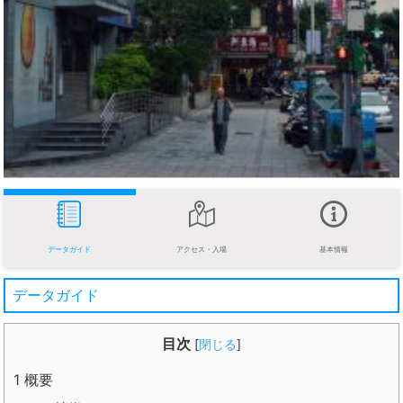
データガイド
アクセス・入場
基本情報
データガイド
目次
[
閉じる
]
1
概要