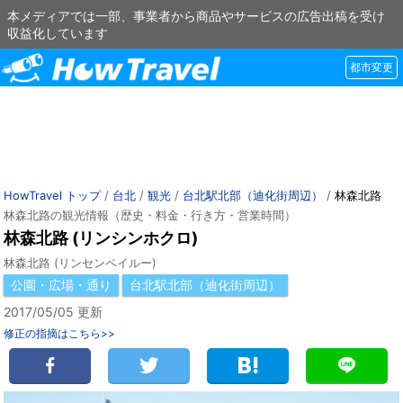
本メディアでは一部、事業者から商品やサービスの広告出稿を受け
収益化しています
都市変更
HowTravel トップ
/
台北
/
観光
/
台北駅北部（迪化街周辺）
/
林森北路
林森北路の観光情報（歴史・料金・行き方・営業時間）
林森北路 (リンシンホクロ)
林森北路 (リンセンペイルー)
公園・広場・通り
台北駅北部（迪化街周辺）
2017/05/05 更新
修正の指摘はこちら>>