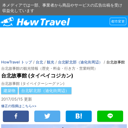
本メディアでは一部、事業者から商品やサービスの広告出稿を受け
収益化しています
都市変更
HowTravel トップ
/
台北
/
観光
/
台北駅北部（迪化街周辺）
/
台北故事館
台北故事館の観光情報（歴史・料金・行き方・営業時間）
台北故事館 (タイペイコジカン)
台北故事館 (タイペイクーシーグァン)
建築物
台北駅北部（迪化街周辺）
2017/05/15 更新
修正の指摘はこちら>>