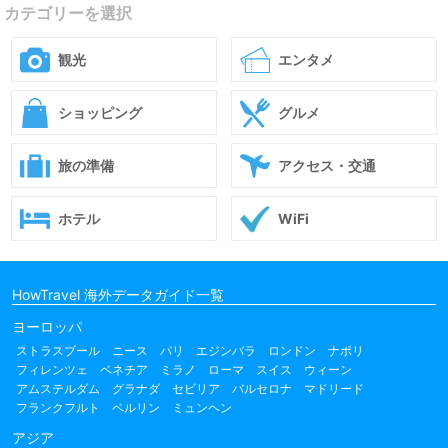
カテゴリーを選択
観光
エンタメ
ショッピング
グルメ
旅の準備
アクセス・交通
ホテル
WiFi
HowTravel 海外データガイド一覧
ヨーロッパ
ストラスブール
ニース
パリ
エジンバラ
ロンドン
ナポリ
フィレンツェ
ベネチア
ミラノ
ローマ
スイス
ウィーン
アムステルダム
グラナダ
セビリア
バルセロナ
マドリード
フランクフルト
ベルリン
ミュンヘン
アジア