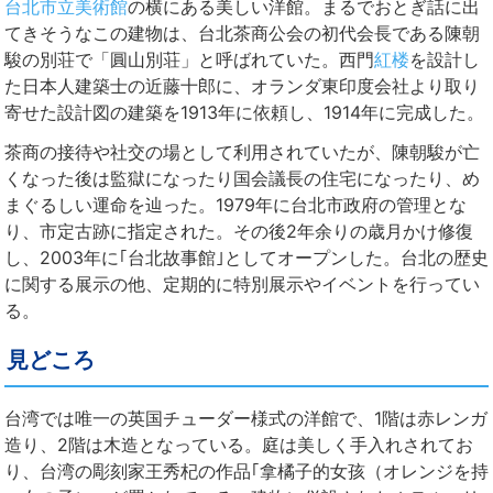
台北市立美術館
の横にある美しい洋館。まるでおとぎ話に出
てきそうなこの建物は、台北茶商公会の初代会長である陳朝
駿の別荘で「圓山別荘」と呼ばれていた。西門
紅楼
を設計し
た日本人建築士の近藤十郎に、オランダ東印度会社より取り
寄せた設計図の建築を1913年に依頼し、1914年に完成した。
茶商の接待や社交の場として利用されていたが、陳朝駿が亡
くなった後は監獄になったり国会議長の住宅になったり、め
まぐるしい運命を辿った。1979年に台北市政府の管理とな
り、市定古跡に指定された。その後2年余りの歳月かけ修復
し、2003年に｢台北故事館｣としてオープンした。台北の歴史
に関する展示の他、定期的に特別展示やイベントを行ってい
る。
見どころ
台湾では唯一の英国チューダー様式の洋館で、1階は赤レンガ
造り、2階は木造となっている。庭は美しく手入れされてお
り、台湾の彫刻家王秀杞の作品｢拿橘子的女孩（オレンジを持