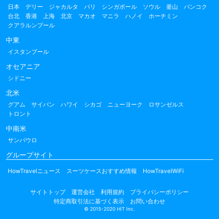
日本
デリー
ジャカルタ
バリ
シンガポール
ソウル
釜山
バンコク
台北
香港
上海
北京
マカオ
マニラ
ハノイ
ホーチミン
クアラルンプール
中東
イスタンブール
オセアニア
シドニー
北米
グアム
サイパン
ハワイ
シカゴ
ニューヨーク
ロサンゼルス
トロント
中南米
サンパウロ
グループサイト
HowTravelニュース
スーツケースおすすめ情報
HowTravelWiFi
サイトトップ
運営会社
利用規約
プライバシーポリシー
特定商取引法に基づく表示
お問い合わせ
© 2015-2020 HIT Inc.