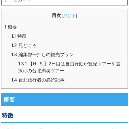
目次
[
閉じる
]
1
概要
1.1
特徴
1.2
見どころ
1.3
編集部一押しの観光プラン
1.3.1
【H.I.S.】2日目は自由行動か観光ツアーを選
択可の台北満喫ツアー
1.4
台北旅行者の必読記事
概要
特徴