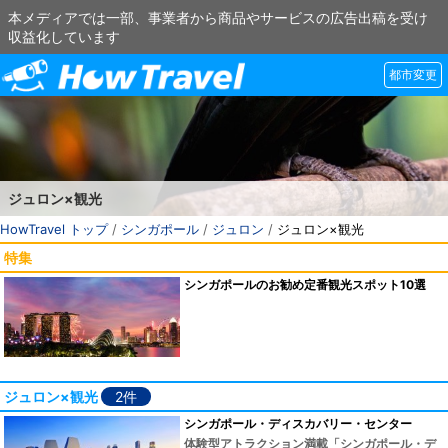
本メディアでは一部、事業者から商品やサービスの広告出稿を受け
収益化しています
都市変更
ジュロン×観光
HowTravel トップ
/
シンガポール
/
ジュロン
/
ジュロン×観光
特集
シンガポールのお勧め定番観光スポット10選
ジュロン×観光
2件
シンガポール・ディスカバリー・センター
体験型アトラクション満載「シンガポール・デ