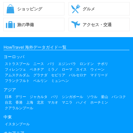
ショッピング
グルメ
旅の準備
アクセス・交通
HowTravel 海外データガイド一覧
ヨーロッパ
ストラスブール
ニース
パリ
エジンバラ
ロンドン
ナポリ
フィレンツェ
ベネチア
ミラノ
ローマ
スイス
ウィーン
アムステルダム
グラナダ
セビリア
バルセロナ
マドリード
フランクフルト
ベルリン
ミュンヘン
アジア
日本
デリー
ジャカルタ
バリ
シンガポール
ソウル
釜山
バンコク
台北
香港
上海
北京
マカオ
マニラ
ハノイ
ホーチミン
クアラルンプール
中東
イスタンブール
オセアニア