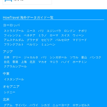
HowTravel 海外データガイド一覧
ヨーロッパ
ストラスブール
ニース
パリ
エジンバラ
ロンドン
ナポリ
フィレンツェ
ベネチア
ミラノ
ローマ
スイス
ウィーン
アムステルダム
グラナダ
セビリア
バルセロナ
マドリード
フランクフルト
ベルリン
ミュンヘン
アジア
日本
デリー
ジャカルタ
バリ
シンガポール
ソウル
釜山
バンコク
台北
香港
上海
北京
マカオ
マニラ
ハノイ
ホーチミン
クアラルンプール
中東
イスタンブール
オセアニア
シドニー
北米
グアム
サイパン
ハワイ
シカゴ
ニューヨーク
ロサンゼルス