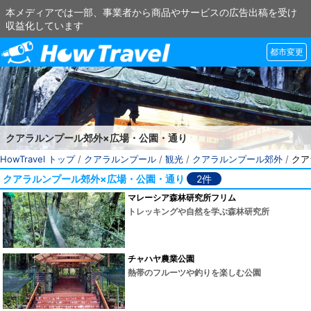
本メディアでは一部、事業者から商品やサービスの広告出稿を受け
収益化しています
都市変更
クアラルンプール郊外×広場・公園・通り
HowTravel トップ
/
クアラルンプール
/
観光
/
クアラルンプール郊外
/
クア
クアラルンプール郊外×広場・公園・通り
2件
マレーシア森林研究所フリム
トレッキングや自然を学ぶ森林研究所
チャハヤ農業公園
熱帯のフルーツや釣りを楽しむ公園