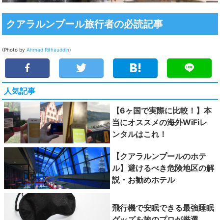
クアラルンプール旅行者の必読記事
(Photo by
Ahmad Rithauddin
)
人気記事
【6ヶ国で実際に比較！】本
当にオススメの海外WiFiレ
ンタルはこれ！
【クアラルンプールのホテ
ル】避けるべき危険地区の解
説・お勧めホテル
飛行機で安眠できる最強睡眠
グッズを旅のプロが厳選