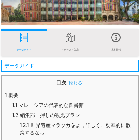
データガイド
アクセス・入場
基本情報
データガイド
目次
[
閉じる
]
1
概要
1.1
マレーシアの代表的な図書館
1.2
編集部一押しの観光プラン
1.2.1
世界遺産マラッカをより詳しく、効率的に散
策するなら