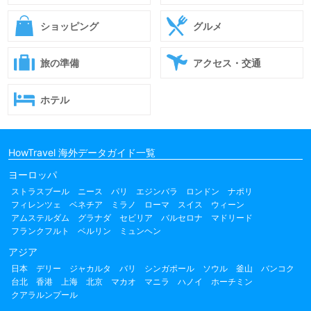
ショッピング
グルメ
旅の準備
アクセス・交通
ホテル
HowTravel 海外データガイド一覧
ヨーロッパ
ストラスブール
ニース
パリ
エジンバラ
ロンドン
ナポリ
フィレンツェ
ベネチア
ミラノ
ローマ
スイス
ウィーン
アムステルダム
グラナダ
セビリア
バルセロナ
マドリード
フランクフルト
ベルリン
ミュンヘン
アジア
日本
デリー
ジャカルタ
バリ
シンガポール
ソウル
釜山
バンコク
台北
香港
上海
北京
マカオ
マニラ
ハノイ
ホーチミン
クアラルンプール