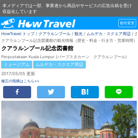
本メディアでは一部、事業者から商品やサービスの広告出稿を受け
収益化しています
都市変更
HowTravel トップ
/
クアラルンプール
/
観光
/
ムルデカ・スクエア周辺
/
クアラルンプール記念図書館の観光情報（歴史・料金・行き方・営業時間）
クアラルンプール記念図書館
Perpustakaan Kuala Lumpur (パープスタカーン クアラルンプール)
ミュージアム
ムルデカ・スクエア周辺
2017/05/05 更新
修正の指摘はこちら>>