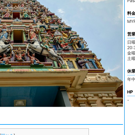
Pa
料
MYR
営
日曜-
20:
金曜は
土曜
休
年
HP
-