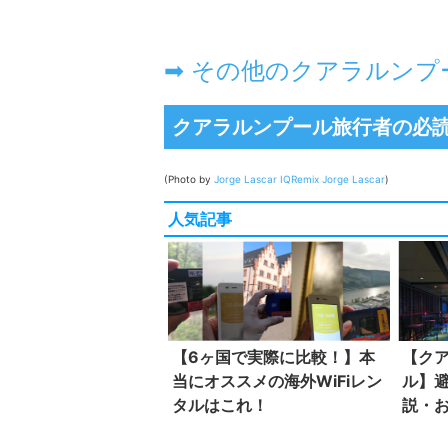
➡ その他のクアラルン
クアラルンプール旅行者の必
(Photo by
Jorge Lascar
IQRemix
Jorge Lascar
)
人気記事
【6ヶ国で実際に比較！】本
【ク
当にオススメの海外WiFiレン
ル】
タルはこれ！
説・