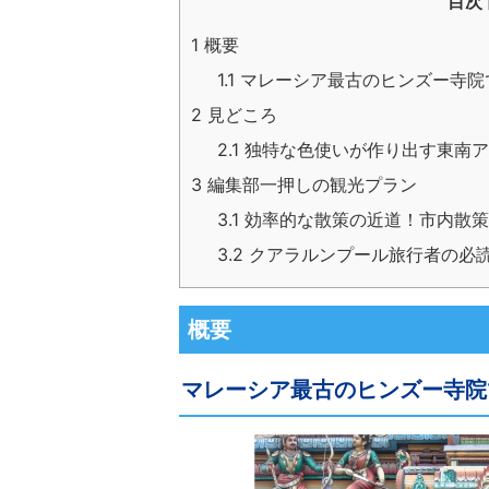
目次
1
概要
1.1
マレーシア最古のヒンズー寺院
2
見どころ
2.1
独特な色使いが作り出す東南ア
3
編集部一押しの観光プラン
3.1
効率的な散策の近道！市内散策
3.2
クアラルンプール旅行者の必
概要
マレーシア最古のヒンズー寺院