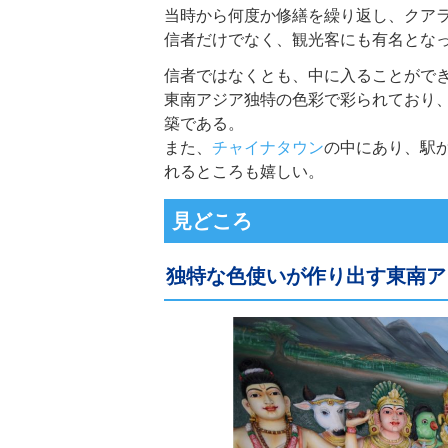
当時から何度か修繕を繰り返し、クア
信者だけでなく、観光客にも有名とな
信者ではなくとも、中に入ることがで
東南アジア独特の色彩で彩られており
築である。
また、
チャイナタウン
の中にあり、駅
れるところも嬉しい。
見どころ
独特な色使いが作り出す東南ア