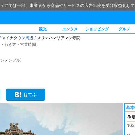
ィアでは一部、事業者から商品やサービスの広告出稿を受け収益化して
観光
エンタメ
ショッピング
グルメ
チャイナタウン周辺
/
スリマハマリアマン寺院
金・行き方・営業時間）
リアマンテンプル)
はてぶ
基本
住
163