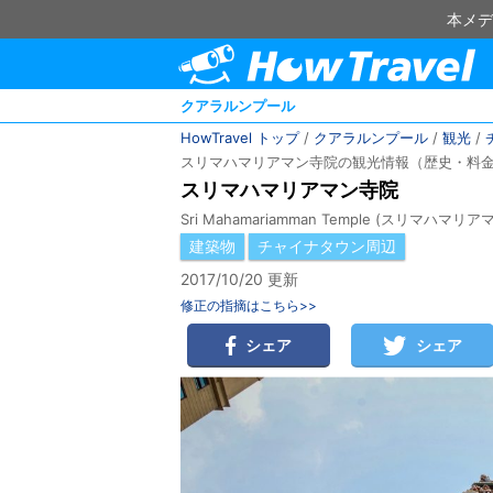
本メデ
クアラルンプール
HowTravel トップ
/
クアラルンプール
/
観光
/
スリマハマリアマン寺院の観光情報（歴史・料
スリマハマリアマン寺院
Sri Mahamariamman Temple (スリマハマ
建築物
チャイナタウン周辺
2017/10/20 更新
修正の指摘はこちら>>
シェア
シェア