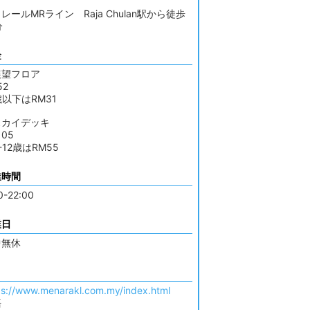
レールMRライン Raja Chulan駅から徒歩
分
金
展望フロア
52
歳以下はRM31
スカイデッキ
105
-12歳はRM55
業時間
0-22:00
業日
中無休
ps://www.menarakl.com.my/index.html
語