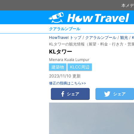
本メデ
クアラルンプール
HowTravel トップ
/
クアラルンプール
/
観光
/
KLタワーの観光情報（展望・料金・行き方・営
KLタワー
Menara Kuala Lumpur
建築物
KLCC周辺
2023/11/10 更新
修正の指摘はこちら>>
シェア
シェア