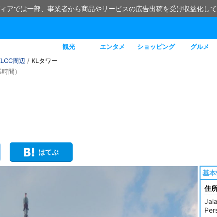
ィアでは一部、事業者から商品やサービスの広告出稿を受け収益化して
観光
エンタメ
ショッピング
グルメ
KLCC周辺
/
KLタワー
業時間）
はてぶ
基本
住
Jal
Per