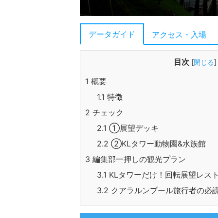
データガイド
アクセス・入場
目次
[
閉じる
]
1
概要
1.1
特徴
2
チェック
2.1
①展望デッキ
2.2
②KLタワー動物園&水族館
3
編集部一押しの観光プラン
3.1
KLタワーだけ！回転展望レス
3.2
クアラルンプール旅行者の必