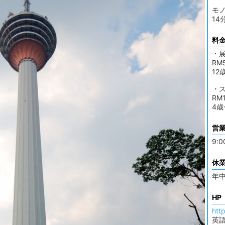
モノ
14
料
・
RM
12
・
RM
4歳
営
9:0
休
年
HP
htt
英