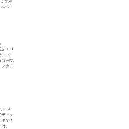
長さが嬉
ルンプ
品
並ぶエリ
いるこの
う雰囲気
だと言え
のレス
でディナ
いまでも
があ