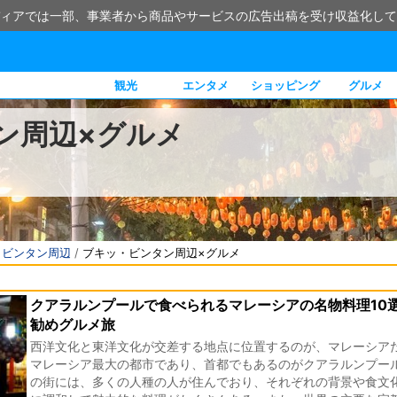
ィアでは一部、事業者から商品やサービスの広告出稿を受け収益化して
観光
エンタメ
ショッピング
グルメ
ン周辺×グルメ
・ビンタン周辺
/
ブキッ・ビンタン周辺×グルメ
クアラルンプールで食べられるマレーシアの名物料理10
勧めグルメ旅
西洋文化と東洋文化が交差する地点に位置するのが、マレーシア
マレーシア最大の都市であり、首都でもあるのがクアラルンプー
の街には、多くの人種の人が住んでおり、それぞれの背景や食文