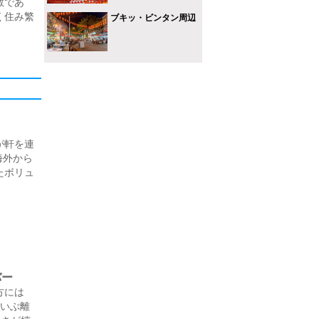
教であ
く住み繁
ブキッ・ビンタン周辺
が軒を連
 海外から
たボリュ
バー
方には
だいぶ離