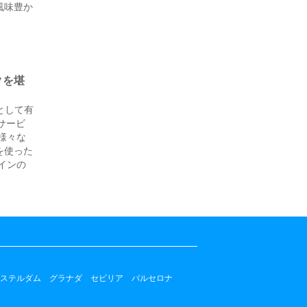
風味豊か
クを堪
として有
サービ
様々な
を使った
インの
ステルダム
グラナダ
セビリア
バルセロナ