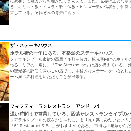
に調和して魅力的な料理がたくさんある。また、世界の主要な宗
る、キリスト教・イスラム教・仏教・ヒンズー教の信者が、仲良
栄している。それぞれの背景にあっ…
ザ・ステーキハウス
ホテル街の一角にある、本格派のステーキハウス
クアラルンプール市街の高層ビル群を抜け、観光客向けのホテル
ねるエリアの一角に、「The Steakhouse」は店を構えている。
の観光客の評価も高いこの店では、本格的なステーキを中心とし
ーム満点の料理をいただくことが出来る。
フィフティーワンレストラン アンド バー
遅い時間まで営業している、洒落たレストランタイプの
クアラルンプールの夜をおしゃれに、より長く楽しみたいという
「51 Restaurant & Bar」がおすすめである。 市街地の喧騒から