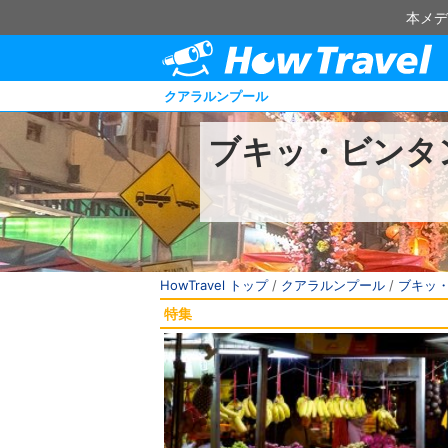
本メデ
クアラルンプール
ブキッ・ビンタ
HowTravel トップ
/
クアラルンプール
/
ブキッ
特集