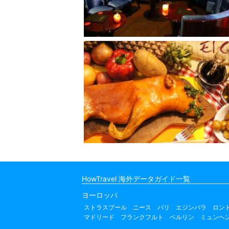
HowTravel 海外データガイド一覧
ヨーロッパ
ストラスブール
ニース
パリ
エジンバラ
ロン
マドリード
フランクフルト
ベルリン
ミュンヘ