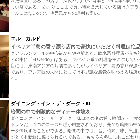
れた位置にあるこの店は、深夜3時までの営業という営業時間の
しい店である。 あまりここまで長い時間営業している店はクアラ
ールにはないので、地元民からの評判も高い。
エル カルド
イベリア半島の香り漂う店内で豪快にいただく料理は絶
クアラルンプールの中心街からやや離れた、欧米系料理店が立ち
アの中に「El Cerdo」はある。 スペイン系の料理を主に供して
店には、東南アジアの片隅でありながらイベリア半島の香りが漂
であり、アジア圏の人間にとっては不思議な感覚を味わえる場所
る。
ダイニング・イン・ザ・ダーク・KL
暗闇の中で刺激的なディナー体験を
ダイニング・イン・ザ・ダーク・KLはその名の通り暗闇がテーマ
トランだ。４つのコース料理が用意されており、完全な暗闇の中
ーを体験することができる。暗闇の中では、音、時間、味、息遣
がとても新鮮に感じられるのである。 もちろん料理にもこだわり