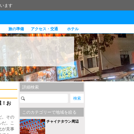
います
旅の準備
アクセス・交通
ホテル
詳細検索
選！お
このカテゴリーで地域を絞る
だ。その
チャイナタウン周辺
ルだ。こ
化が見事