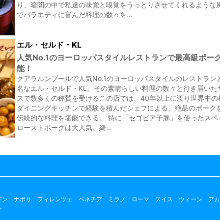
り、暗闇の中で私達の味覚と嗅覚をうっとりさせてくれるような
でバラエティに富んだ料理の数々を…
エル・セルド・KL
人気No.1のヨーロッパスタイルレストランで最高級ポー
能！
クアラルンプールで人気No.1のヨーロッパスタイルのレストラン
名なエル・セルド・KL。その素晴らしい料理の数々と行き届いた
スで数多くの称賛を受けるこの店では、40年以上に渡り世界中の
ダイニングキッチンで経験を積んだシェフによる、絶品のポーク
伝統的な料理を堪能できる。 特に「セゴビア子豚」を使ったスペ
ローストポークは大人気。綺…
ドン
ナポリ
フィレンツェ
ベネチア
ミラノ
ローマ
スイス
ウィーン
アム
ン