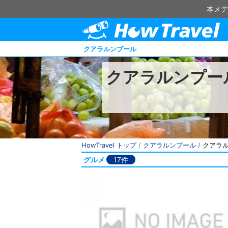
本メデ
クアラルンプール
クアラルンプー
HowTravel トップ
/
クアラルンプール
/
クアラ
グルメ
17件