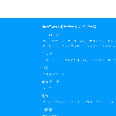
HowTravel 海外データガイド一覧
ヨーロッパ
ストラスブール
ニース
パリ
エジンバラ
ロン
マドリード
フランクフルト
ベルリン
ミュンヘ
アジア
日本
デリー
ジャカルタ
バリ
シンガポール
中東
イスタンブール
オセアニア
シドニー
北米
グアム
サイパン
ハワイ
シカゴ
ニューヨーク
中南米
サンパウロ