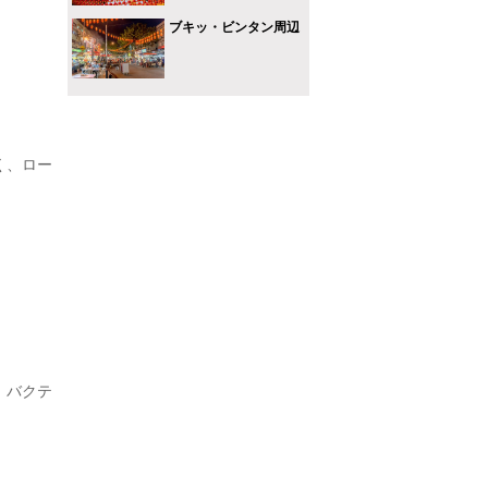
ブキッ・ビンタン周辺
く、ロー
、バクテ