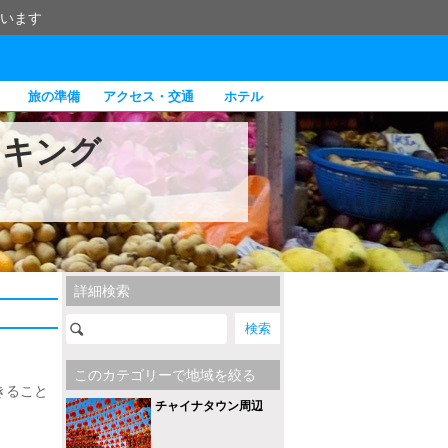
います
旅の準備
アクセス・交通
ホテル
ンキング
詳細検索
このカテゴリーで地域を絞る
きること
チャイナタウン周辺