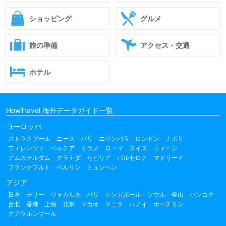
ショッピング
グルメ
旅の準備
アクセス・交通
ホテル
HowTravel 海外データガイド一覧
ヨーロッパ
ストラスブール
ニース
パリ
エジンバラ
ロンドン
ナポリ
フィレンツェ
ベネチア
ミラノ
ローマ
スイス
ウィーン
アムステルダム
グラナダ
セビリア
バルセロナ
マドリード
フランクフルト
ベルリン
ミュンヘン
アジア
日本
デリー
ジャカルタ
バリ
シンガポール
ソウル
釜山
バンコク
台北
香港
上海
北京
マカオ
マニラ
ハノイ
ホーチミン
クアラルンプール