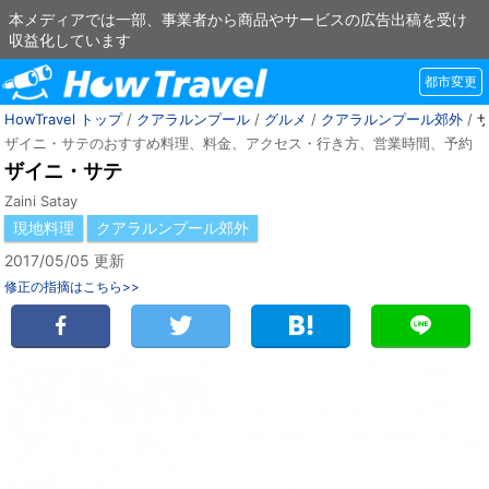
本メディアでは一部、事業者から商品やサービスの広告出稿を受け
収益化しています
都市変更
HowTravel トップ
/
クアラルンプール
/
グルメ
/
クアラルンプール郊外
/
ザイニ・サテのおすすめ料理、料金、アクセス・行き方、営業時間、予約
ザイニ・サテ
Zaini Satay
現地料理
クアラルンプール郊外
2017/05/05 更新
修正の指摘はこちら>>