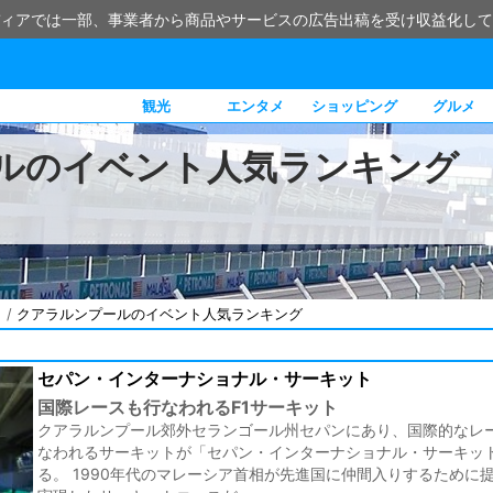
ィアでは一部、事業者から商品やサービスの広告出稿を受け収益化して
観光
エンタメ
ショッピング
グルメ
ルのイベント人気ランキング
メ
/
クアラルンプールのイベント人気ランキング
セパン・インターナショナル・サーキット
国際レースも行なわれるF1サーキット
クアラルンプール郊外セランゴール州セパンにあり、国際的なレ
なわれるサーキットが「セパン・インターナショナル・サーキッ
る。 1990年代のマレーシア首相が先進国に仲間入りするために