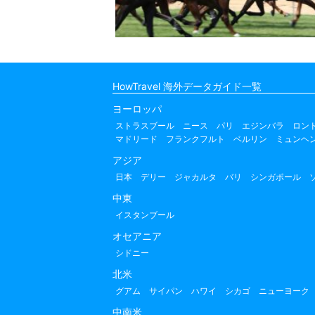
HowTravel 海外データガイド一覧
ヨーロッパ
ストラスブール
ニース
パリ
エジンバラ
ロン
マドリード
フランクフルト
ベルリン
ミュンヘ
アジア
日本
デリー
ジャカルタ
バリ
シンガポール
中東
イスタンブール
オセアニア
シドニー
北米
グアム
サイパン
ハワイ
シカゴ
ニューヨーク
中南米