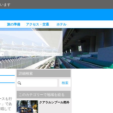
います
旅の準備
アクセス・交通
ホテル
詳細検索
このカテゴリーで地域を絞る
ースも行
クアラルンプール郊外
ト」であ
提唱して