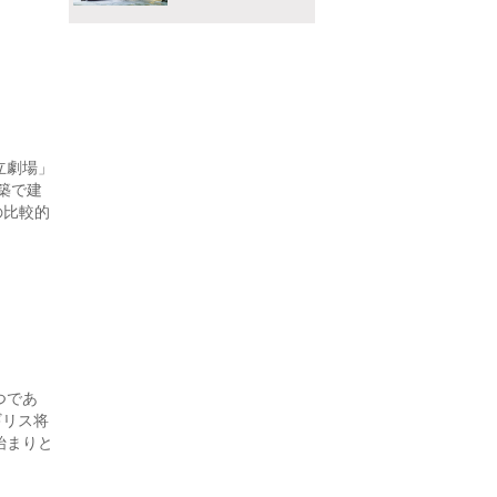
立劇場」
築で建
の比較的
つであ
ギリス将
始まりと