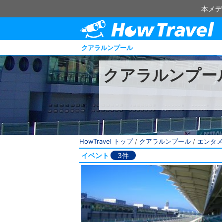
本メデ
クアラルンプール
クアラルンプー
HowTravel トップ
/
クアラルンプール
/
エンタ
イベント
3件