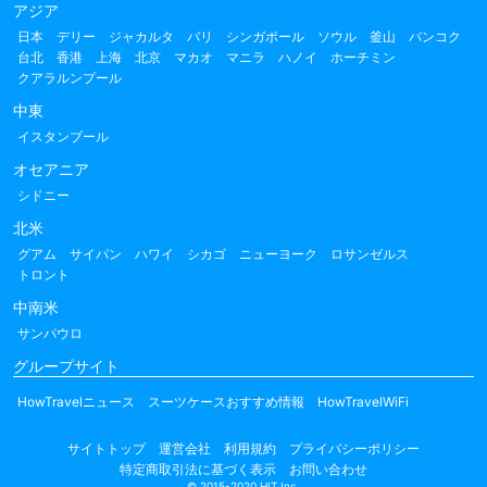
アジア
日本
デリー
ジャカルタ
バリ
シンガポール
ソウル
釜山
バンコク
台北
香港
上海
北京
マカオ
マニラ
ハノイ
ホーチミン
クアラルンプール
中東
イスタンブール
オセアニア
シドニー
北米
グアム
サイパン
ハワイ
シカゴ
ニューヨーク
ロサンゼルス
トロント
中南米
サンパウロ
グループサイト
HowTravelニュース
スーツケースおすすめ情報
HowTravelWiFi
サイトトップ
運営会社
利用規約
プライバシーポリシー
特定商取引法に基づく表示
お問い合わせ
© 2015-2020 HIT Inc.