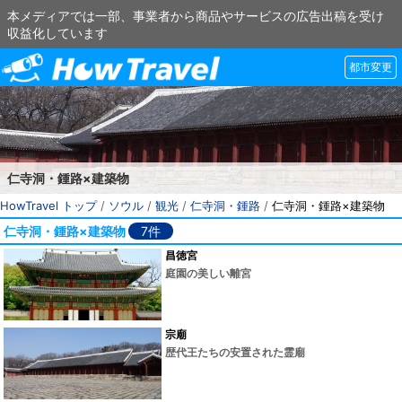
本メディアでは一部、事業者から商品やサービスの広告出稿を受け
収益化しています
都市変更
仁寺洞・鍾路×建築物
HowTravel トップ
/
ソウル
/
観光
/
仁寺洞・鍾路
/
仁寺洞・鍾路×建築物
仁寺洞・鍾路×建築物
7件
昌徳宮
庭園の美しい離宮
宗廟
歴代王たちの安置された霊廟