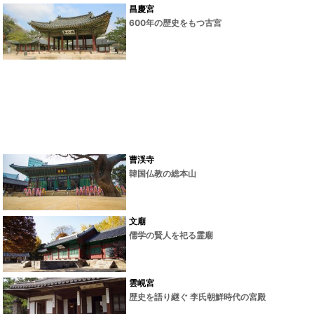
昌慶宮
600年の歴史をもつ古宮
曹渓寺
韓国仏教の総本山
文廟
儒学の賢人を祀る霊廟
雲峴宮
歴史を語り継ぐ 李氏朝鮮時代の宮殿