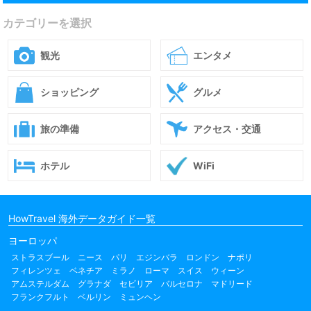
カテゴリーを選択
観光
エンタメ
ショッピング
グルメ
旅の準備
アクセス・交通
ホテル
WiFi
HowTravel 海外データガイド一覧
ヨーロッパ
ストラスブール
ニース
パリ
エジンバラ
ロンドン
ナポリ
フィレンツェ
ベネチア
ミラノ
ローマ
スイス
ウィーン
アムステルダム
グラナダ
セビリア
バルセロナ
マドリード
フランクフルト
ベルリン
ミュンヘン