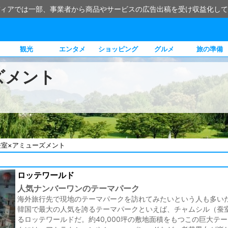
ィアでは一部、事業者から商品やサービスの広告出稿を受け収益化して
観光
エンタメ
ショッピング
グルメ
旅の準備
ズメント
蚕室×アミューズメント
ロッテワールド
人気ナンバーワンのテーマパーク
海外旅行先で現地のテーマパークを訪れてみたいという人も多い
韓国で最大の人気を誇るテーマパークといえば、チャムシル（蚕
るロッテワールドだ。約40,000坪の敷地面積をもつこの巨大テ