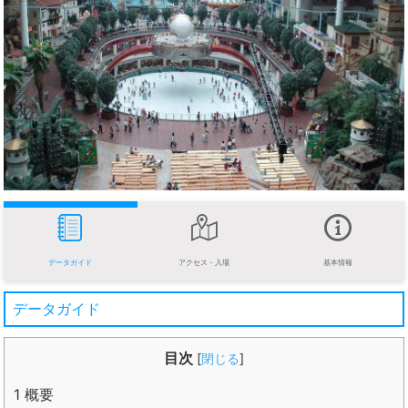
データガイド
アクセス・入場
基本情報
データガイド
目次
[
閉じる
]
1
概要