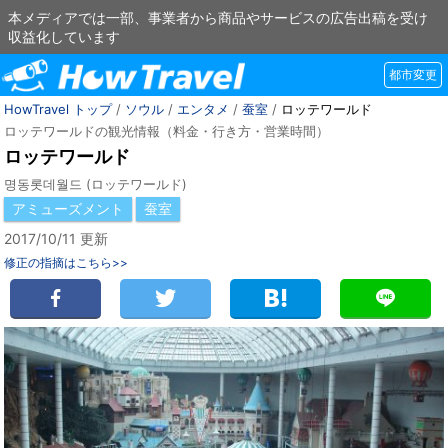
本メディアでは一部、事業者から商品やサービスの広告出稿を受け
収益化しています
都市変更
HowTravel トップ
/
ソウル
/
エンタメ
/
蚕室
/
ロッテワールド
ロッテワールドの観光情報（料金・行き方・営業時間）
ロッテワールド
명동롯데월드 (ロッテワールド)
アミューズメント
蚕室
2017/10/11 更新
修正の指摘はこちら>>