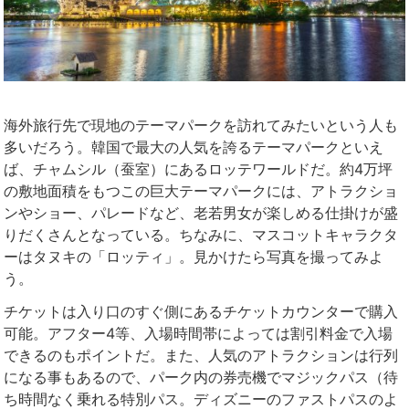
海外旅行先で現地のテーマパークを訪れてみたいという人も
多いだろう。韓国で最大の人気を誇るテーマパークといえ
ば、チャムシル（蚕室）にあるロッテワールドだ。約4万坪
の敷地面積をもつこの巨大テーマパークには、アトラクショ
ンやショー、パレードなど、老若男女が楽しめる仕掛けが盛
りだくさんとなっている。ちなみに、マスコットキャラクタ
ーはタヌキの「ロッティ」。見かけたら写真を撮ってみよ
う。
チケットは入り口のすぐ側にあるチケットカウンターで購入
可能。アフター4等、入場時間帯によっては割引料金で入場
できるのもポイントだ。また、人気のアトラクションは行列
になる事もあるので、パーク内の券売機でマジックパス（待
ち時間なく乗れる特別パス。ディズニーのファストパスのよ