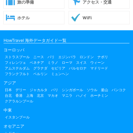
旅の準備
アクセス・交通
ホテル
WiFi
HowTravel 海外データガイド一覧
ヨーロッパ
ストラスブール
ニース
パリ
エジンバラ
ロンドン
ナポリ
フィレンツェ
ベネチア
ミラノ
ローマ
スイス
ウィーン
アムステルダム
グラナダ
セビリア
バルセロナ
マドリード
フランクフルト
ベルリン
ミュンヘン
アジア
日本
デリー
ジャカルタ
バリ
シンガポール
ソウル
釜山
バンコク
台北
香港
上海
北京
マカオ
マニラ
ハノイ
ホーチミン
クアラルンプール
中東
イスタンブール
オセアニア