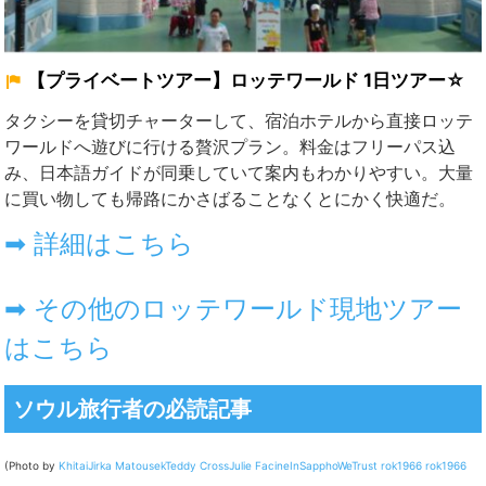
【プライベートツアー】ロッテワールド 1日ツアー☆
タクシー
を貸切チャーターして、宿泊ホテルから直接ロッテ
ワールドへ遊びに行ける贅沢プラン。料金はフリーパス込
み、日本語ガイドが同乗していて案内もわかりやすい。大量
に買い物しても帰路にかさばることなくとにかく快適だ。
➡ 詳細はこちら
➡ その他のロッテワールド現地ツアー
はこちら
ソウル旅行者の必読記事
(Photo by
Khitai
Jirka Matousek
Teddy Cross
Julie Facine
InSapphoWeTrust
rok1966
rok1966