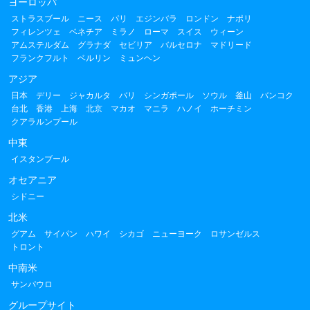
ヨーロッパ
ストラスブール
ニース
パリ
エジンバラ
ロンドン
ナポリ
フィレンツェ
ベネチア
ミラノ
ローマ
スイス
ウィーン
アムステルダム
グラナダ
セビリア
バルセロナ
マドリード
フランクフルト
ベルリン
ミュンヘン
アジア
日本
デリー
ジャカルタ
バリ
シンガポール
ソウル
釜山
バンコク
台北
香港
上海
北京
マカオ
マニラ
ハノイ
ホーチミン
クアラルンプール
中東
イスタンブール
オセアニア
シドニー
北米
グアム
サイパン
ハワイ
シカゴ
ニューヨーク
ロサンゼルス
トロント
中南米
サンパウロ
グループサイト