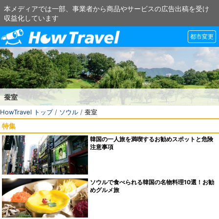
本メディアでは一部、事業者から商品やサービスの広告出稿を受け
収益化しています
都市変更
蚕室
HowTravel トップ
/
ソウル
/
蚕室
特集
韓国の一人旅を満喫するお勧めスポットと危険
注意事項
ソウルで食べられる韓国の名物料理10選！お勧
めグルメ旅