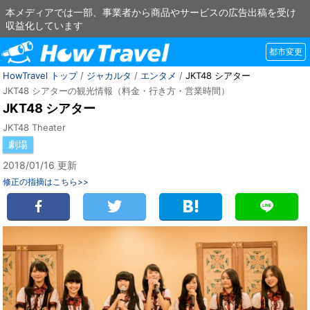
本メディアでは一部、事業者から商品やサービスの広告出稿を受け
収益化しています
都市変更
HowTravel トップ
/
ジャカルタ
/
エンタメ
/
JKT48 シアター
JKT48 シアターの観光情報（料金・行き方・営業時間）
JKT48 シアター
JKT48 Theater
劇場
2018/01/16 更新
修正の指摘はこちら>>