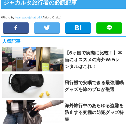
ジャカルタ旅行者の必読記事
(Photo by
teampapajahat JGJ
Aidoru Otaku)
人気記事
【6ヶ国で実際に比較！】本
当にオススメの海外WiFiレ
ンタルはこれ！
飛行機で安眠できる最強睡眠
グッズを旅のプロが厳選
海外旅行中のあらゆる盗難を
防止する究極の防犯グッズ特
集