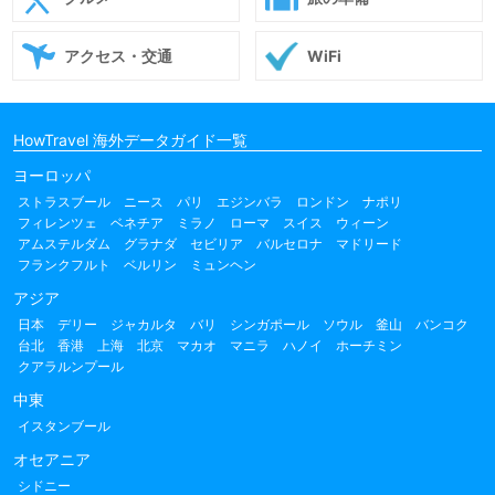
アクセス・交通
WiFi
HowTravel 海外データガイド一覧
ヨーロッパ
ストラスブール
ニース
パリ
エジンバラ
ロンドン
ナポリ
フィレンツェ
ベネチア
ミラノ
ローマ
スイス
ウィーン
アムステルダム
グラナダ
セビリア
バルセロナ
マドリード
フランクフルト
ベルリン
ミュンヘン
アジア
日本
デリー
ジャカルタ
バリ
シンガポール
ソウル
釜山
バンコク
台北
香港
上海
北京
マカオ
マニラ
ハノイ
ホーチミン
クアラルンプール
中東
イスタンブール
オセアニア
シドニー