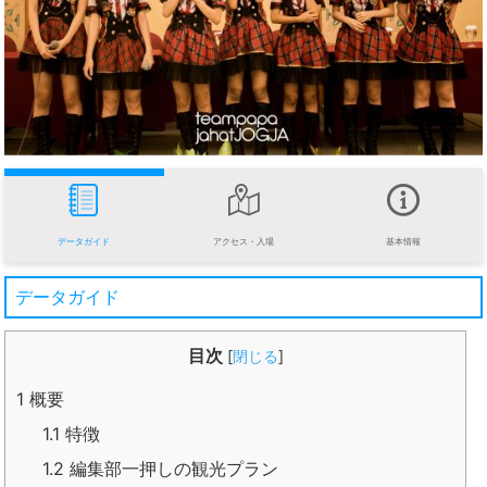
データガイド
アクセス・入場
基本情報
データガイド
目次
[
閉じる
]
1
概要
1.1
特徴
1.2
編集部一押しの観光プラン