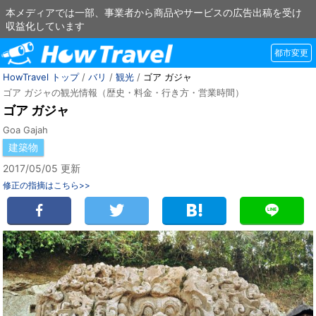
本メディアでは一部、事業者から商品やサービスの広告出稿を受け
収益化しています
都市変更
HowTravel トップ
/
バリ
/
観光
/
ゴア ガジャ
ゴア ガジャの観光情報（歴史・料金・行き方・営業時間）
ゴア ガジャ
Goa Gajah
建築物
2017/05/05 更新
修正の指摘はこちら>>