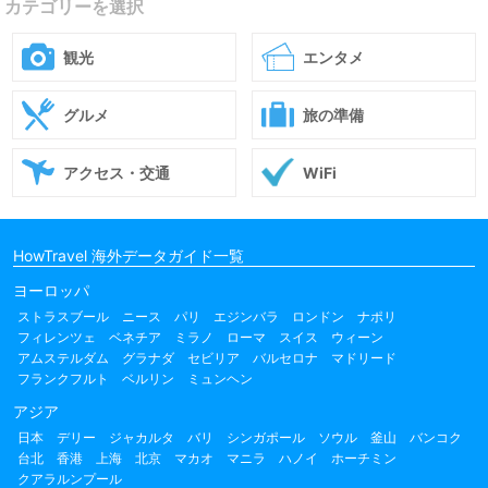
カテゴリーを選択
観光
エンタメ
グルメ
旅の準備
アクセス・交通
WiFi
HowTravel 海外データガイド一覧
ヨーロッパ
ストラスブール
ニース
パリ
エジンバラ
ロンドン
ナポリ
フィレンツェ
ベネチア
ミラノ
ローマ
スイス
ウィーン
アムステルダム
グラナダ
セビリア
バルセロナ
マドリード
フランクフルト
ベルリン
ミュンヘン
アジア
日本
デリー
ジャカルタ
バリ
シンガポール
ソウル
釜山
バンコク
台北
香港
上海
北京
マカオ
マニラ
ハノイ
ホーチミン
クアラルンプール