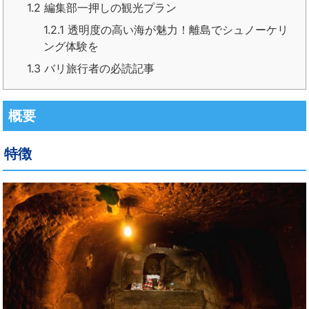
1.2
編集部一押しの観光プラン
1.2.1
透明度の高い海が魅力！離島でシュノーケリ
ング体験を
1.3
バリ旅行者の必読記事
概要
特徴