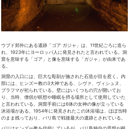
ウブド郊外にある遺跡「ゴア ガジャ」は、11世紀ごろに造ら
れ、1923年にヨーロッパ人に発見されたと言われている。洞
窟を意味する「ゴア」と像を意味する「ガジャ」が由来であ
る。
洞窟の入口には、巨大な彫刻が施された石造が目を惹く。内
部には、ヒンズー教の3大神である、シヴァ、ヴィシュヌ、
ブラフマが祀られている。壁にはいくつもの穴が開いてお
り、当時、僧侶が瞑想や睡眠を摂る場所として使用していた
と言われている。洞窟手前には6体の女神の像が立っている
沐浴場がある。1954年に発見されたこの沐浴場は、ほぼ当時
のまま残っており、バリ島で戦後最大の遺跡とされている。
バリはヒンズー教を信仰しているが、バリ島独自の思想が根