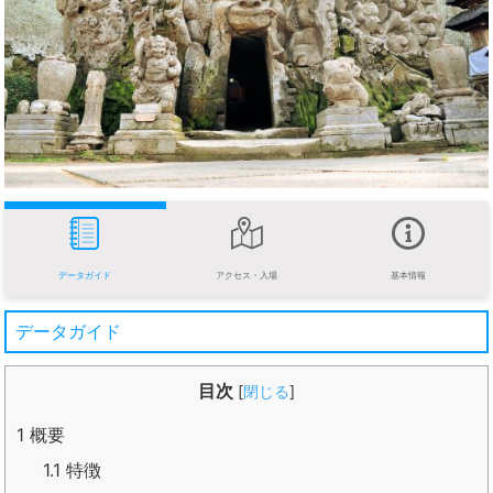
データガイド
アクセス・入場
基本情報
データガイド
目次
[
閉じる
]
1
概要
1.1
特徴