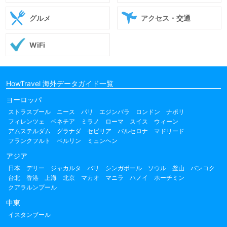
グルメ
アクセス・交通
WiFi
HowTravel 海外データガイド一覧
ヨーロッパ
ストラスブール
ニース
パリ
エジンバラ
ロンドン
ナポリ
フィレンツェ
ベネチア
ミラノ
ローマ
スイス
ウィーン
アムステルダム
グラナダ
セビリア
バルセロナ
マドリード
フランクフルト
ベルリン
ミュンヘン
アジア
日本
デリー
ジャカルタ
バリ
シンガポール
ソウル
釜山
バンコク
台北
香港
上海
北京
マカオ
マニラ
ハノイ
ホーチミン
クアラルンプール
中東
イスタンブール