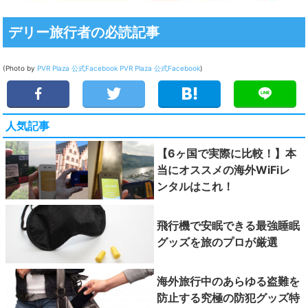
デリー旅行者の必読記事
(Photo by
PVR Plaza 公式Facebook
PVR Plaza 公式Facebook
)
人気記事
【6ヶ国で実際に比較！】本
当にオススメの海外WiFiレ
ンタルはこれ！
飛行機で安眠できる最強睡眠
グッズを旅のプロが厳選
海外旅行中のあらゆる盗難を
防止する究極の防犯グッズ特