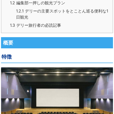
1.2
編集部一押しの観光プラン
1.2.1
デリーの主要スポットをとことん巡る便利な1
日観光
1.3
デリー旅行者の必読記事
概要
特徴