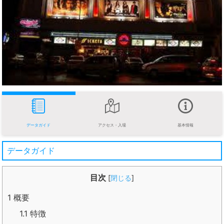
データガイド
アクセス・入場
基本情報
データガイド
目次
[
閉じる
]
1
概要
1.1
特徴