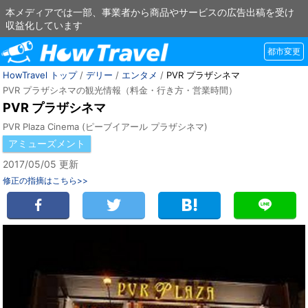
本メディアでは一部、事業者から商品やサービスの広告出稿を受け
収益化しています
都市変更
HowTravel トップ
/
デリー
/
エンタメ
/
PVR プラザシネマ
PVR プラザシネマの観光情報（料金・行き方・営業時間）
PVR プラザシネマ
PVR Plaza Cinema (ピーブイアール プラザシネマ)
アミューズメント
2017/05/05 更新
修正の指摘はこちら>>