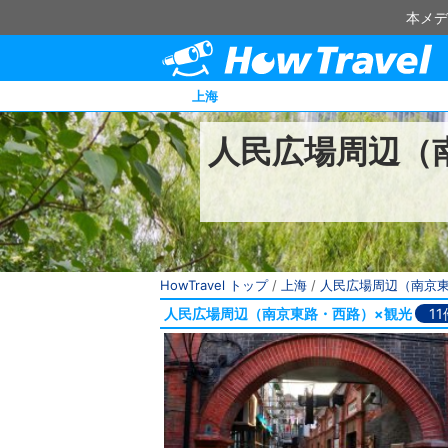
本メデ
上海
人民広場周辺（
HowTravel トップ
/
上海
/
人民広場周辺（南京
人民広場周辺（南京東路・西路）×観光
11