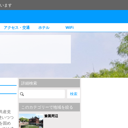
います
アクセス・交通
ホテル
WiFi
詳細検索
このカテゴリーで地域を絞る
共産党
豫園周辺
使いつつ
を固め