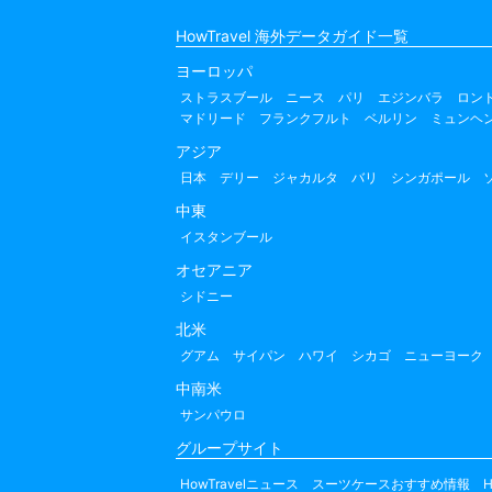
HowTravel 海外データガイド一覧
ヨーロッパ
ストラスブール
ニース
パリ
エジンバラ
ロン
マドリード
フランクフルト
ベルリン
ミュンヘ
アジア
日本
デリー
ジャカルタ
バリ
シンガポール
中東
イスタンブール
オセアニア
シドニー
北米
グアム
サイパン
ハワイ
シカゴ
ニューヨーク
中南米
サンパウロ
グループサイト
HowTravelニュース
スーツケースおすすめ情報
H