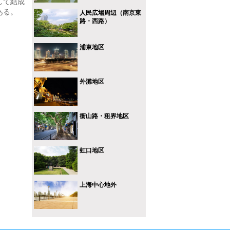
して結成
ある。
人民広場周辺（南京東
路・西路）
浦東地区
外灘地区
衝山路・租界地区
虹口地区
上海中心地外