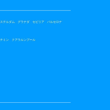
ステルダム
グラナダ
セビリア
バルセロナ
チミン
クアラルンプール