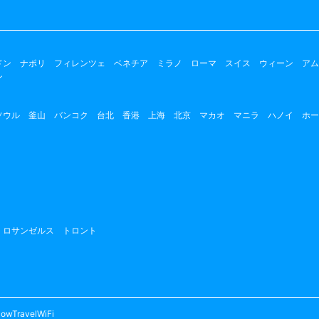
ドン
ナポリ
フィレンツェ
ベネチア
ミラノ
ローマ
スイス
ウィーン
アム
ン
ソウル
釜山
バンコク
台北
香港
上海
北京
マカオ
マニラ
ハノイ
ホー
ロサンゼルス
トロント
owTravelWiFi