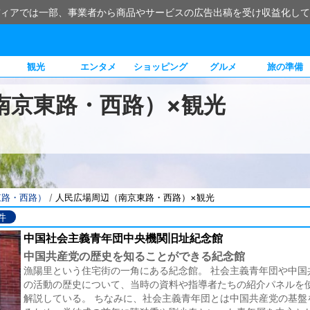
ィアでは一部、事業者から商品やサービスの広告出稿を受け収益化して
観光
エンタメ
ショッピング
グルメ
旅の準備
南京東路・西路）×観光
東路・西路）
/
人民広場周辺（南京東路・西路）×観光
件
中国社会主義青年団中央機関旧址紀念館
中国共産党の歴史を知ることができる紀念館
漁陽里という住宅街の一角にある紀念館。 社会主義青年団や中国
の活動の歴史について、当時の資料や指導者たちの紹介パネルを
解説している。 ちなみに、社会主義青年団とは中国共産党の基盤