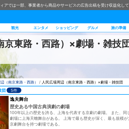
ィアでは一部、事業者から商品やサービスの広告出稿を受け収益化して
観光
エンタメ
ショッピング
グルメ
旅の準備
南京東路・西路）×劇場・雑技
周辺（南京東路・西路）
/
人民広場周辺（南京東路・西路）×劇場・雑技団
技団
5件
逸夫舞台
歴史ある中国古典演劇の劇場
100年以上の歴史を誇る、上海を代表する京劇の劇場。 また、同
劇場に上海天蟾舞台がある。 上海で最も歴史が深く、最も規模が
京劇舞台を持つ劇場である。