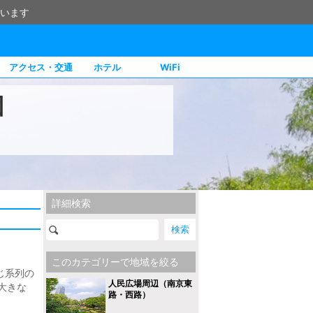
います
アクセス・交通
ホテル
WiFi
団
詳細検索
このカテゴリーで地域を絞る
じ系列の
人民広場周辺（南京東
大きな
路・西路）