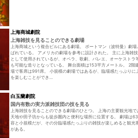
上海商城劇院
上海雑技を見ることのできる劇場
上海商城という複合ビルにある劇場。 ポートマン（波特曼）劇場
ばれている。 アメリカの劇場を参考に設計された。 主に上海雑
として使用されているが、オペラ、歌劇、バレエ、オーケストラ
も可能な造りとなっている。 舞台面積は153平方メートル。 2階
場で客席は991席。 小規模の劇場ではあるが、臨場感たっぷりに
を楽しむことができ…
白玉蘭劇院
国内有数の実力派雑技団の技を見る
上海雑技を見ることのできる劇場のひとつ。 上海の主要観光地で
天地や田子坊からも徒歩圏内と便利な場所に位置する。 劇場は63
容と小規模だが、その分臨場感たっぷりの雑技が楽しめると観光
がある。