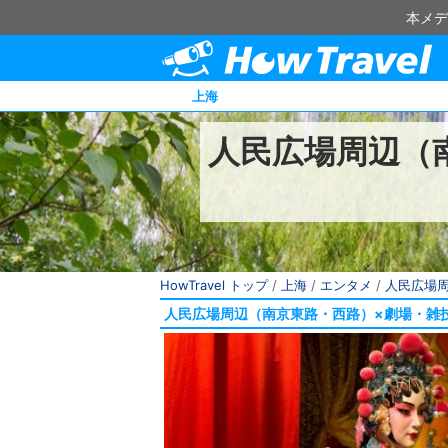
本メデ
上海
人民広場周辺（
HowTravel トップ
/
上海
/
エンタメ
/
人民広場
人民広場周辺（南京東路・西路）×劇場・雑