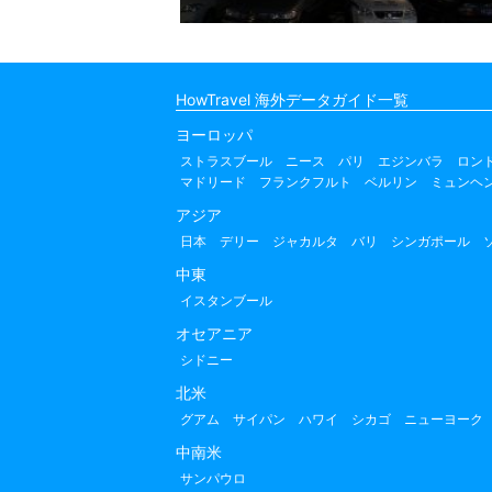
HowTravel 海外データガイド一覧
ヨーロッパ
ストラスブール
ニース
パリ
エジンバラ
ロン
マドリード
フランクフルト
ベルリン
ミュンヘ
アジア
日本
デリー
ジャカルタ
バリ
シンガポール
中東
イスタンブール
オセアニア
シドニー
北米
グアム
サイパン
ハワイ
シカゴ
ニューヨーク
中南米
サンパウロ