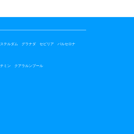
ステルダム
グラナダ
セビリア
バルセロナ
チミン
クアラルンプール