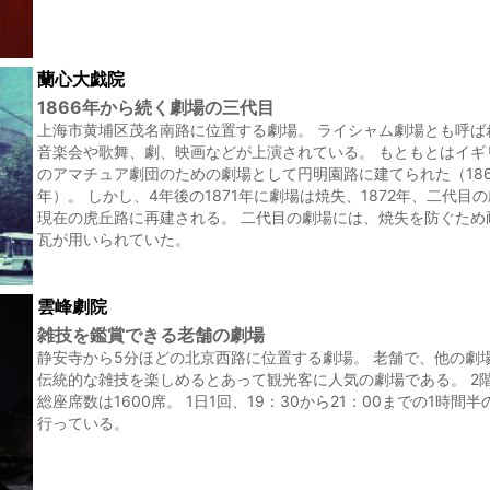
蘭心大戯院
1866年から続く劇場の三代目
上海市黄埔区茂名南路に位置する劇場。 ライシャム劇場とも呼ば
音楽会や歌舞、劇、映画などが上演されている。 もともとはイギ
のアマチュア劇団のための劇場として円明園路に建てられた（186
年）。 しかし、4年後の1871年に劇場は焼失、1872年、二代目
現在の虎丘路に再建される。 二代目の劇場には、焼失を防ぐため
瓦が用いられていた。
雲峰劇院
雑技を鑑賞できる老舗の劇場
静安寺から5分ほどの北京西路に位置する劇場。 老舗で、他の劇
伝統的な雑技を楽しめるとあって観光客に人気の劇場である。 2
総座席数は1600席。 1日1回、19：30から21：00までの1時間
行っている。