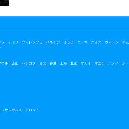
ドン
ナポリ
フィレンツェ
ベネチア
ミラノ
ローマ
スイス
ウィーン
アム
ン
ソウル
釜山
バンコク
台北
香港
上海
北京
マカオ
マニラ
ハノイ
ホー
ロサンゼルス
トロント