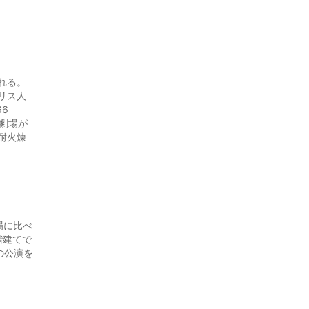
れる。
リス人
6
の劇場が
耐火煉
場に比べ
階建てで
半の公演を