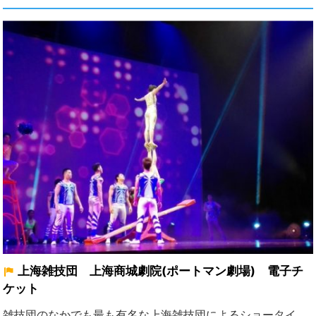
上海雑技団 上海商城劇院(ポートマン劇場) 電子チ
ケット
雑技団のなかでも最も有名な上海雑技団によるショータイ