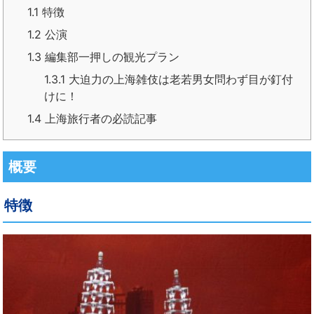
1.1
特徴
1.2
公演
1.3
編集部一押しの観光プラン
1.3.1
大迫力の上海雑伎は老若男女問わず目が釘付
けに！
1.4
上海旅行者の必読記事
概要
特徴