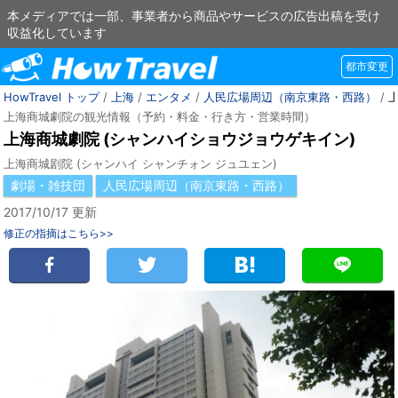
本メディアでは一部、事業者から商品やサービスの広告出稿を受け
収益化しています
都市変更
HowTravel トップ
/
上海
/
エンタメ
/
人民広場周辺（南京東路・西路）
/
上海商城劇院の観光情報（予約・料金・行き方・営業時間）
上海商城劇院 (シャンハイショウジョウゲキイン)
上海商城剧院 (シャンハイ シャンチォン ジュユェン)
劇場・雑技団
人民広場周辺（南京東路・西路）
2017/10/17 更新
修正の指摘はこちら>>