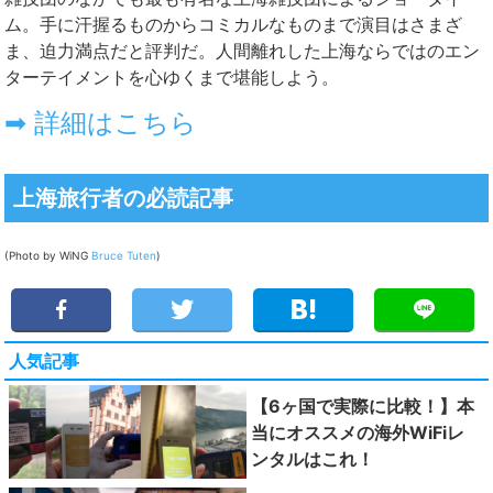
ム。手に汗握るものからコミカルなものまで演目はさまざ
ま、迫力満点だと評判だ。人間離れした上海ならではのエン
ターテイメントを心ゆくまで堪能しよう。
➡ 詳細はこちら
上海旅行者の必読記事
(Photo by WiNG
Bruce Tuten
)
人気記事
【6ヶ国で実際に比較！】本
当にオススメの海外WiFiレ
ンタルはこれ！