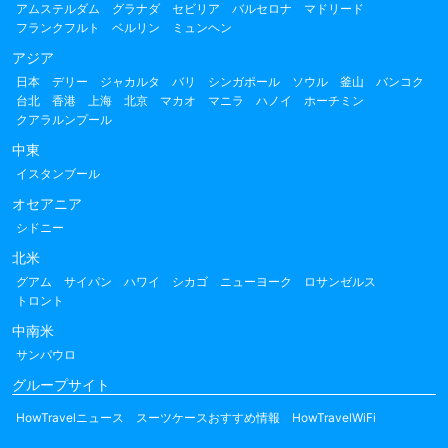
アムステルダム
グラナダ
セビリア
バルセロナ
マドリード
フランクフルト
ベルリン
ミュンヘン
アジア
日本
デリー
ジャカルタ
バリ
シンガポール
ソウル
釜山
バンコク
台北
香港
上海
北京
マカオ
マニラ
ハノイ
ホーチミン
クアラルンプール
中東
イスタンブール
オセアニア
シドニー
北米
グアム
サイパン
ハワイ
シカゴ
ニューヨーク
ロサンゼルス
トロント
中南米
サンパウロ
グループサイト
HowTravelニュース
スーツケースおすすめ情報
HowTravelWiFi