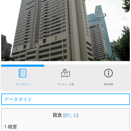
データガイド
アクセス・入場
基本情報
データガイド
目次
[
閉じる
]
1
概要