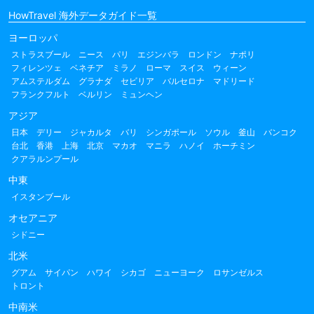
HowTravel 海外データガイド一覧
ヨーロッパ
ストラスブール
ニース
パリ
エジンバラ
ロンドン
ナポリ
フィレンツェ
ベネチア
ミラノ
ローマ
スイス
ウィーン
アムステルダム
グラナダ
セビリア
バルセロナ
マドリード
フランクフルト
ベルリン
ミュンヘン
アジア
日本
デリー
ジャカルタ
バリ
シンガポール
ソウル
釜山
バンコク
台北
香港
上海
北京
マカオ
マニラ
ハノイ
ホーチミン
クアラルンプール
中東
イスタンブール
オセアニア
シドニー
北米
グアム
サイパン
ハワイ
シカゴ
ニューヨーク
ロサンゼルス
トロント
中南米