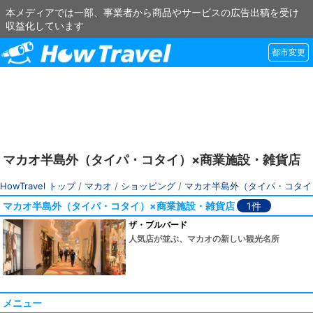
本メディアでは一部、事業者から商品やサービスの広告出稿を受け
収益化しています
都市変更
マカオ半島外（タイパ・コタイ）×商業施設・雑貨店
HowTravel トップ
/
マカオ
/
ショッピング
/
マカオ半島外（タイパ・コタイ
マカオ半島外（タイパ・コタイ）×商業施設・雑貨店
1件
ザ・ブルバード
人気店が並ぶ、マカオの新しい観光名所
メニュー