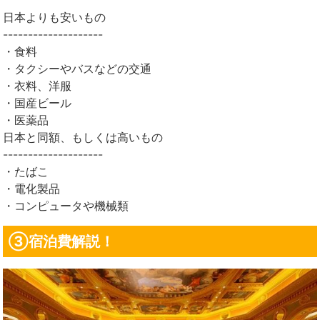
日本よりも安いもの
--------------------
・食料
・タクシーやバスなどの交通
・衣料、洋服
・国産ビール
・医薬品
日本と同額、もしくは高いもの
--------------------
・たばこ
・電化製品
・コンピュータや機械類
③宿泊費解説！