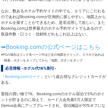
なお、数あるホテル予約サイトの中でも、エリアにこだわる
のであればBooking.comが圧倒的に探しやすい。地図上から
ホテルを探すことができるため、是非活用して欲しい。また
Booking.comは世界最大のホテル予約サイトでもあるので、
取扱件数・口コミ・信頼性どれもこれ以上はない。
➡Booking.comの公式ページはこちら
※PCの場合はリンク先ページ中ほど左の地図をクリック。スマホであれば
「検索」ボタンをタップしてから「地図」ボタンをタップ
必見情報 -ホテル代16%割引-
「
Booking.comカード
」という超お得なクレジットカードが
ある。
普段の買い物で1%、Booking.comのホテル宿泊で5%のポイ
ントが貯まるのに加えて、カード入会先着5万人限定で
Genius会員にアップグレードされ、宿泊施設が10%オフにな