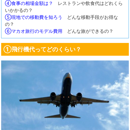
④食事の相場金額は？
レストランや飲食代はどれくら
いかかるの？
⑤現地での移動費を知ろう
どんな移動手段がお得な
の？
⑥マカオ旅行のモデル費用
どんな旅ができるの？
①飛行機代ってどのくらい？