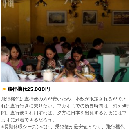
飛行機代25,000円
飛行機代は直行便の方が安いため、本数が限定されるができ
れば直行行きに乗りたい。マカオまでの所要時間は、約5.5時
間。直行便を利用すれば、夕方に日本を出発すると夜にはマ
カオに到着できるだろう。
※長期休暇シーズンには、乗継便が最安値となり、飛行機代