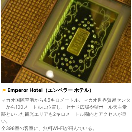
Emperor Hotel（エンペラー ホテル）
マカオ国際空港から4.6キロメートル、マカオ世界貿易センタ
ーから100メートルに位置し、セナド広場や聖ポール天主堂
跡といった観光エリアも2キロメートル圏内とアクセスが良
い。
全398室の客室に、無料Wi-Fiが飛んでいる。