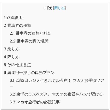
目次
[
閉じる
]
1
路線説明
2
乗車券の種類
2.1
乗車券の種類と料金
2.2
乗車券の購入場所
3
乗り方
4
降り方
5
その他注意点
6
編集部一押しの観光プラン
6.1
2泊3日カジノ付きホテル滞在！ マカオお手頃ツア
ー
6.2
東洋のラスベガス、マカオの夜景をバスで駆ける
6.3
マカオ旅行者の必読記事