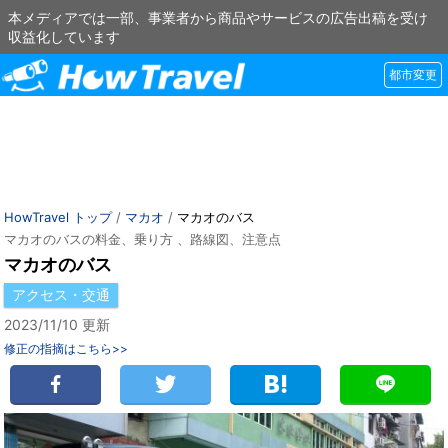
本メディアでは一部、事業者から商品やサービスの広告出稿を受け
収益化しています
都市変更
HowTravel トップ
/
マカオ
/
マカオのバス
マカオのバスの料金、乗り方 、路線図、注意点
マカオのバス
アクセス・交通
2023/11/10 更新
修正の指摘はこちら>>