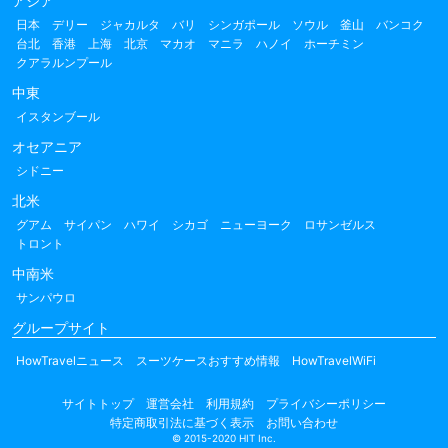
アジア
日本
デリー
ジャカルタ
バリ
シンガポール
ソウル
釜山
バンコク
台北
香港
上海
北京
マカオ
マニラ
ハノイ
ホーチミン
クアラルンプール
中東
イスタンブール
オセアニア
シドニー
北米
グアム
サイパン
ハワイ
シカゴ
ニューヨーク
ロサンゼルス
トロント
中南米
サンパウロ
グループサイト
HowTravelニュース
スーツケースおすすめ情報
HowTravelWiFi
サイトトップ
運営会社
利用規約
プライバシーポリシー
特定商取引法に基づく表示
お問い合わせ
© 2015-2020 HIT Inc.