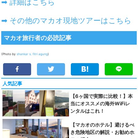
➡ 詳細はこちら
➡ その他のマカオ現地ツアーはこちら
マカオ旅行者の必読記事
(Photo by
shankar s.
fitri agung
)
人気記事
【6ヶ国で実際に比較！】本
当にオススメの海外WiFiレ
ンタルはこれ！
【マカオのホテル】避けるべ
き危険地区の解説・お勧めホ