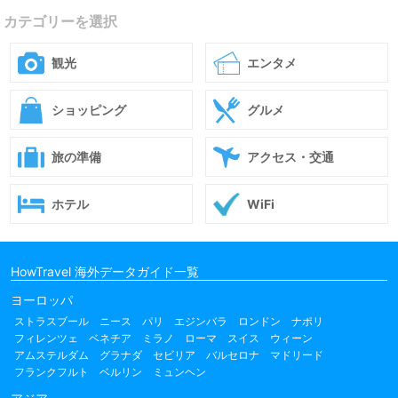
カテゴリーを選択
観光
エンタメ
ショッピング
グルメ
旅の準備
アクセス・交通
ホテル
WiFi
HowTravel 海外データガイド一覧
ヨーロッパ
ストラスブール
ニース
パリ
エジンバラ
ロンドン
ナポリ
フィレンツェ
ベネチア
ミラノ
ローマ
スイス
ウィーン
アムステルダム
グラナダ
セビリア
バルセロナ
マドリード
フランクフルト
ベルリン
ミュンヘン