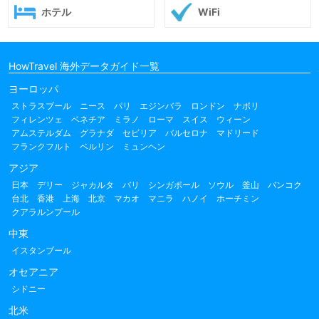
ホテル
WiFi
HowTravel 海外データガイド一覧
ヨーロッパ
ストラスブール
ニース
パリ
エジンバラ
ロンドン
ナポリ
フィレンツェ
ベネチア
ミラノ
ローマ
スイス
ウィーン
アムステルダム
グラナダ
セビリア
バルセロナ
マドリード
フランクフルト
ベルリン
ミュンヘン
アジア
日本
デリー
ジャカルタ
バリ
シンガポール
ソウル
釜山
バンコク
台北
香港
上海
北京
マカオ
マニラ
ハノイ
ホーチミン
クアラルンプール
中東
イスタンブール
オセアニア
シドニー
北米