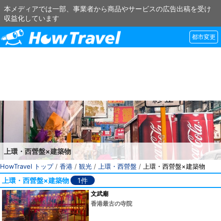
本メディアでは一部、事業者から商品やサービスの広告出稿を受け
収益化しています
都市変更
上環・西營盤×建築物
HowTravel トップ
/
香港
/
観光
/
上環・西營盤
/
上環・西營盤×建築物
上環・西營盤×建築物
1件
文武廟
香港最古の寺院