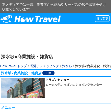
本メディアでは一部、事業者から商品やサービスの広告出稿を受け
収益化しています
都市変更
深水埗×商業施設・雑貨店
HowTravel トップ
/
香港
/
ショッピング
/
深水埗
/
深水埗×商業施設・雑貨
深水埗×商業施設・雑貨店
1件
ドラゴンセンター
ローカル色いっぱいのショピングセンター
メニュー