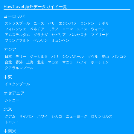
HowTravel 海外データガイド一覧
ヨーロッパ
ストラスブール
ニース
パリ
エジンバラ
ロンドン
ナポリ
フィレンツェ
ベネチア
ミラノ
ローマ
スイス
ウィーン
アムステルダム
グラナダ
セビリア
バルセロナ
マドリード
フランクフルト
ベルリン
ミュンヘン
アジア
日本
デリー
ジャカルタ
バリ
シンガポール
ソウル
釜山
バンコク
台北
香港
上海
北京
マカオ
マニラ
ハノイ
ホーチミン
クアラルンプール
中東
イスタンブール
オセアニア
シドニー
北米
グアム
サイパン
ハワイ
シカゴ
ニューヨーク
ロサンゼルス
トロント
中南米