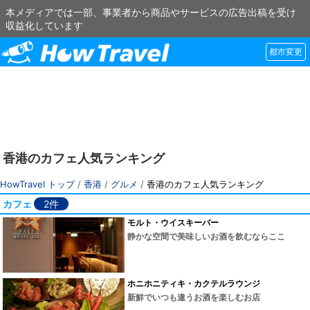
本メディアでは一部、事業者から商品やサービスの広告出稿を受け
収益化しています
都市変更
香港のカフェ人気ランキング
HowTravel トップ
/
香港
/
グルメ
/
香港のカフェ人気ランキング
カフェ
2件
モルト・ウイスキーバー
静かな空間で美味しいお酒を飲むならここ
ホニホニティキ・カクテルラウンジ
新鮮でいつも違うお酒を楽しむお店