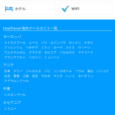
ホテル
WiFi
HowTravel 海外データガイド一覧
ヨーロッパ
ストラスブール
ニース
パリ
エジンバラ
ロンドン
ナポリ
フィレンツェ
ベネチア
ミラノ
ローマ
スイス
ウィーン
アムステルダム
グラナダ
セビリア
バルセロナ
マドリード
フランクフルト
ベルリン
ミュンヘン
アジア
日本
デリー
ジャカルタ
バリ
シンガポール
ソウル
釜山
バンコク
台北
香港
上海
北京
マカオ
マニラ
ハノイ
ホーチミン
クアラルンプール
中東
イスタンブール
オセアニア
シドニー