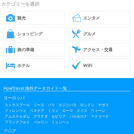
カテゴリーを選択
観光
エンタメ
ショッピング
グルメ
旅の準備
アクセス・交通
ホテル
WiFi
HowTravel 海外データガイド一覧
ヨーロッパ
ストラスブール
ニース
パリ
エジンバラ
ロンドン
ナポリ
フィレンツェ
ベネチア
ミラノ
ローマ
スイス
ウィーン
アムステルダム
グラナダ
セビリア
バルセロナ
マドリード
フランクフルト
ベルリン
ミュンヘン
アジア