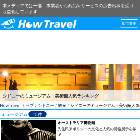
本メディアでは一部、事業者から商品やサービスの広告出稿を受け
収益化しています
都市変更
シドニーのミュージアム・美術館人気ランキング
HowTravel トップ
/
シドニー
/
観光
/
シドニーのミュージアム・美術館人気
ミュージアム
15件
オーストラリア博物館
先住民アボリジニの文化と人気の骨格展示を学
ぶ