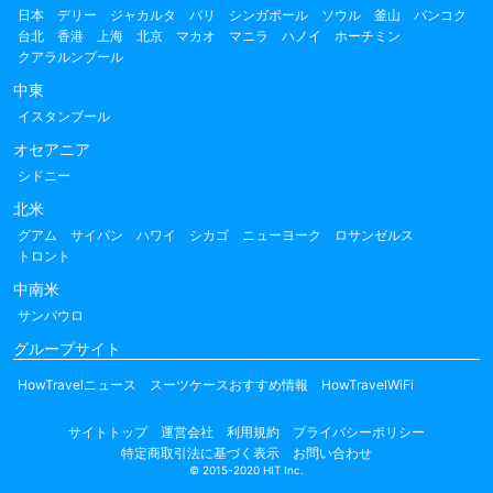
日本
デリー
ジャカルタ
バリ
シンガポール
ソウル
釜山
バンコク
台北
香港
上海
北京
マカオ
マニラ
ハノイ
ホーチミン
クアラルンプール
中東
イスタンブール
オセアニア
シドニー
北米
グアム
サイパン
ハワイ
シカゴ
ニューヨーク
ロサンゼルス
トロント
中南米
サンパウロ
グループサイト
HowTravelニュース
スーツケースおすすめ情報
HowTravelWiFi
サイトトップ
運営会社
利用規約
プライバシーポリシー
特定商取引法に基づく表示
お問い合わせ
© 2015-2020 HIT Inc.