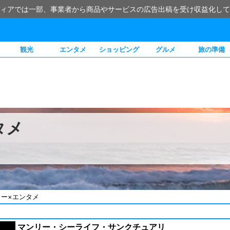
ィアでは一部、事業者から商品やサービスの広告出稿を受け収益化して
観光
エンタメ
ショッピング
グルメ
旅の準備
タメ
リー×エンタメ
マンリー・シーライフ・サンクチュアリ