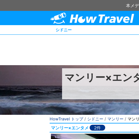
本メデ
シドニー
マンリー×エン
HowTravel トップ
/
シドニー
/
マンリー
/
マン
マンリー×エンタメ
2件