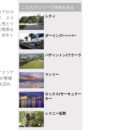
このカテゴリーで地域を絞る
リアのマ
シティ
メ、エイ
む色とり
生態系を
く水中ト
ダーリングハーバー
パディントン/ウラーラ
イクツア
マンリー
ドが整備
を訪れ
ロックス/サーキュラー
キー
シドニー近郊