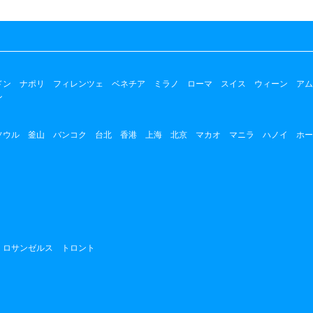
ドン
ナポリ
フィレンツェ
ベネチア
ミラノ
ローマ
スイス
ウィーン
アム
ン
ソウル
釜山
バンコク
台北
香港
上海
北京
マカオ
マニラ
ハノイ
ホー
ロサンゼルス
トロント