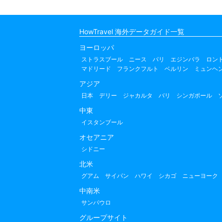
HowTravel 海外データガイド一覧
ヨーロッパ
ストラスブール
ニース
パリ
エジンバラ
ロン
マドリード
フランクフルト
ベルリン
ミュンヘ
アジア
日本
デリー
ジャカルタ
バリ
シンガポール
中東
イスタンブール
オセアニア
シドニー
北米
グアム
サイパン
ハワイ
シカゴ
ニューヨーク
中南米
サンパウロ
グループサイト