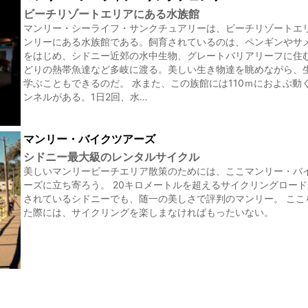
ビーチリゾートエリアにある水族館
マンリー・シーライフ・サンクチュアリーは、ビーチリゾートエ
ンリーにある水族館である。飼育されているのは、ペンギンやサ
をはじめ、シドニー近郊の水中生物、グレートバリアリーフに住
どりの熱帯魚達など多岐に渡る。美しい生き物達を眺めながら、
学ぶこともできるのだ。 水また、この族館には110ｍにおよぶ動
ンネルがある。1日2回、水…
マンリー・バイクツアーズ
シドニー最大級のレンタルサイクル
美しいマンリービーチエリア散策のためには、ここマンリー・バ
ーズに立ち寄ろう。 20キロメートルを超えるサイクリングロー
されているシドニーでも、随一の美しさで評判のマンリー。 ここ
た際には、サイクリングを楽しまなければもったいない。