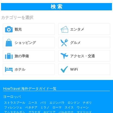
カテゴリーを選択
観光
エンタメ
ショッピング
グルメ
旅の準備
アクセス・交通
ホテル
WiFi
HowTravel 海外データガイド一覧
ヨーロッパ
ストラスブール
ニース
パリ
エジンバラ
ロンドン
ナポリ
フィレンツェ
ベネチア
ミラノ
ローマ
スイス
ウィーン
アムステルダム
グラナダ
セビリア
バルセロナ
マドリード