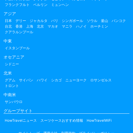
フランクフルト
ベルリン
ミュンヘン
アジア
日本
デリー
ジャカルタ
バリ
シンガポール
ソウル
釜山
バンコク
台北
香港
上海
北京
マカオ
マニラ
ハノイ
ホーチミン
クアラルンプール
中東
イスタンブール
オセアニア
シドニー
北米
グアム
サイパン
ハワイ
シカゴ
ニューヨーク
ロサンゼルス
トロント
中南米
サンパウロ
グループサイト
HowTravelニュース
スーツケースおすすめ情報
HowTravelWiFi