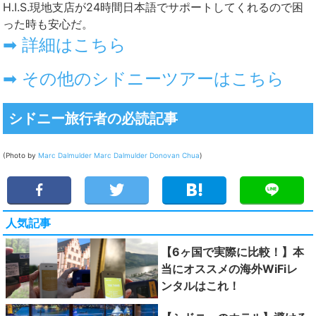
H.I.S.現地支店が24時間日本語でサポートしてくれるので困
った時も安心だ。
➡ 詳細はこちら
➡ その他のシドニーツアーはこちら
シドニー旅行者の必読記事
(Photo by
Marc Dalmulder
Marc Dalmulder
Donovan Chua
)
人気記事
【6ヶ国で実際に比較！】本
当にオススメの海外WiFiレ
ンタルはこれ！