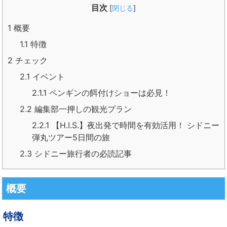
目次
[
閉じる
]
1
概要
1.1
特徴
2
チェック
2.1
イベント
2.1.1
ペンギンの餌付けショーは必見！
2.2
編集部一押しの観光プラン
2.2.1
【H.I.S.】夜出発で時間を有効活用！ シドニー
弾丸ツアー5日間の旅
2.3
シドニー旅行者の必読記事
概要
特徴