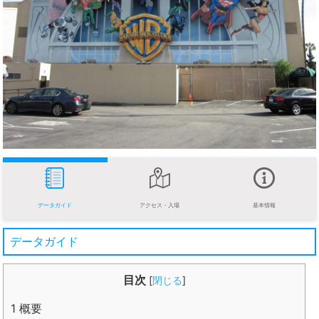
データガイド
アクセス・入場
基本情報
データガイド
目次
[
閉じる
]
1
概要