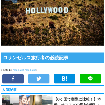
ロサンゼルス旅行者の必読記事
(Photo by
Alan Light
Alan Light
)
人気記事
【6ヶ国で実際に比較！】本
当にオススメの海外WiFiレ