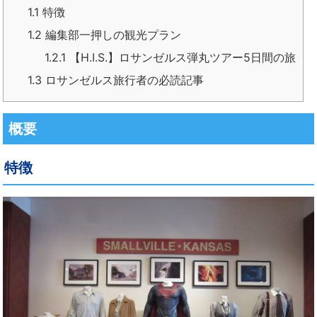
1.1
特徴
1.2
編集部一押しの観光プラン
1.2.1
【H.I.S.】ロサンゼルス弾丸ツアー5日間の旅
1.3
ロサンゼルス旅行者の必読記事
概要
特徴