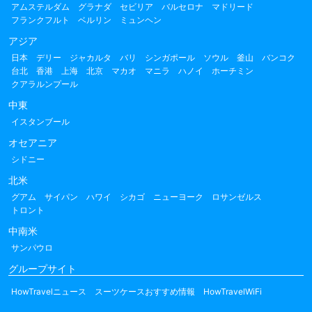
アムステルダム
グラナダ
セビリア
バルセロナ
マドリード
フランクフルト
ベルリン
ミュンヘン
アジア
日本
デリー
ジャカルタ
バリ
シンガポール
ソウル
釜山
バンコク
台北
香港
上海
北京
マカオ
マニラ
ハノイ
ホーチミン
クアラルンプール
中東
イスタンブール
オセアニア
シドニー
北米
グアム
サイパン
ハワイ
シカゴ
ニューヨーク
ロサンゼルス
トロント
中南米
サンパウロ
グループサイト
HowTravelニュース
スーツケースおすすめ情報
HowTravelWiFi