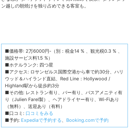
ン越しの朝焼けを独り占めできる客室も。
■価格帯: 2万6000円-（別：税金14 % 、観光税0.3 % 、
施設サービス料1.5 %）
■ホテルランク: 四つ星
■アクセス: ロサンゼルス国際空港から車で約30分、ハリ
ウッド＆ハイランド直結、Red Line：Hollywood /
Highland駅から徒歩約3分
■その他: レストラン有り、バー有り、バスアメニティ有
り（Julien Farel製）、ヘアドライヤー有り、Wi-Fiあり
（無料）、送迎あり（有料）
■口コミ:
口コミをみる
■予約:
Expediaで予約する
、
Booking.comで予約