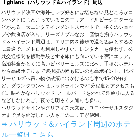
Highland（ハリウッド＆ハイランド）周辺
ハリウッド映画や海外セレブ好きには堪らない見どころがコ
ンパクトにまとまっているこのエリア。ドルビーシアターな
どがある一大エンタテインメントスポットで、多くのショッ
プや飲食店が入り、リーズナブルなお土産物も揃うハリウッ
ド＆ハイランド周辺は、エリア内を徒歩で巡る拠点とするの
に最適で、メトロも利用しやすい。レンタカーを使わず、公
共交通機関を移動手段とする旅にも向いている宿泊エリア。
宿泊料金がとくに高いビバリーヒルズに比べ、手頃なホテル
から高級ホテルまで選択肢の幅も広いのも高ポイント。ビバ
リーヒルズへ買い物や散策に出かけるのも車で15-20分ほ
ど、ダウンタウンへはレッドラインで20分程度とアクセスも
◎。賑やかなハリウッド ブールバードを外れて裏通りに入る
などしなければ、夜でも明るく人通りも多い。
ハリウッドサインやグリフィス天文台、ユニバーサルスタジ
オまで足を延ばしたい人もこのエリアが便利。
➡ ハリウッド＆ハイランド周辺のホテ
ル一覧はこちら