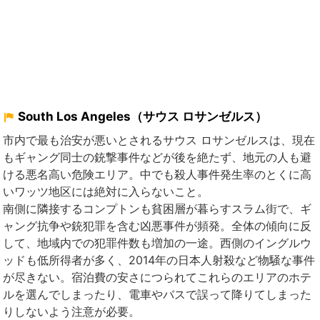
South Los Angeles（サウス ロサンゼルス）
市内で最も治安が悪いとされるサウス ロサンゼルスは、現在
もギャング同士の銃撃事件などが後を絶たず、地元の人も避
ける悪名高い危険エリア。中でも殺人事件発生率のとくに高
いワッツ地区には絶対に入らないこと。
南側に隣接するコンプトンも貧困層が暮らすスラム街で、ギ
ャング抗争や銃犯罪を含む凶悪事件が頻発。全体の傾向に反
して、地域内での犯罪件数も増加の一途。西側のイングルウ
ッドも低所得者が多く、2014年の日本人射殺など物騒な事件
が尽きない。宿泊費の安さにつられてこれらのエリアのホテ
ルを選んでしまったり、電車やバスで誤って降りてしまった
りしないよう注意が必要。