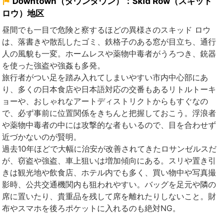
Downtown（ダウンタウン）：Skid Row（スキッド
ロウ）地区
昼間でも一目で危険と察するほどの異様さのスキッド ロウ
は、落書きや散乱したゴミ、鉄格子のある窓が目立ち、通行
人の風貌も一変。ホームレスや薬物中毒者がうろつき、銃器
を使った強盗や強姦も多発。
旅行者がつい足を踏み入れてしまいやすい市内中心部にあ
り、多くの日本食店や日本語対応の交番もあるリトルトーキ
ョーや、おしゃれなアートディストリクトからもすぐなの
で、必ず事前に位置関係をきちんと把握しておこう。浮浪者
や薬物中毒者の中には攻撃的な者もいるので、目を合わせず
近づかないのが賢明。
過去10年ほどで大幅に治安が改善されてきたロサンゼルスだ
が、窃盗や強盗、車上狙いは増加傾向にある。スリや置き引
きは観光地や飲食店、ホテル内でも多く、買い物中や写真撮
影時、公共交通機関内も狙われやすい。バッグを足元や隣の
席に置いたり、貴重品を残して席を離れたりしないこと。財
布やスマホを後ろポケットに入れるのも絶対NG。