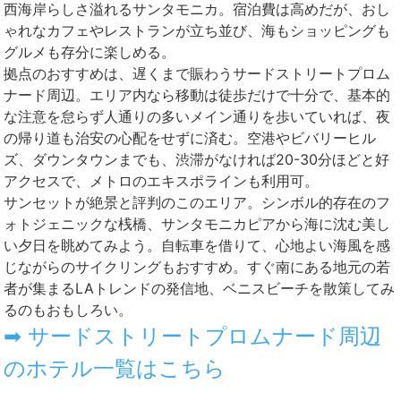
西海岸らしさ溢れるサンタモニカ。宿泊費は高めだが、おし
ゃれなカフェやレストランが立ち並び、海もショッピングも
グルメも存分に楽しめる。
拠点のおすすめは、遅くまで賑わうサードストリートプロム
ナード周辺。エリア内なら移動は徒歩だけで十分で、基本的
な注意を怠らず人通りの多いメイン通りを歩いていれば、夜
の帰り道も治安の心配をせずに済む。空港やビバリーヒル
ズ、ダウンタウンまでも、渋滞がなければ20-30分ほどと好
アクセスで、メトロのエキスポラインも利用可。
サンセットが絶景と評判のこのエリア。シンボル的存在のフ
ォトジェニックな桟橋、サンタモニカピアから海に沈む美し
い夕日を眺めてみよう。自転車を借りて、心地よい海風を感
じながらのサイクリングもおすすめ。すぐ南にある地元の若
者が集まるLAトレンドの発信地、ベニスビーチを散策してみ
るのもおもしろい。
➡ サードストリートプロムナード周辺
のホテル一覧はこちら