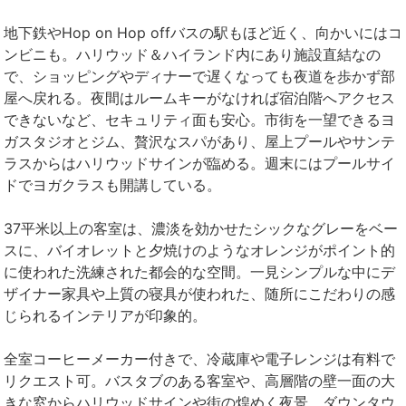
地下鉄やHop on Hop offバスの駅もほど近く、向かいにはコ
ンビニも。ハリウッド＆ハイランド内にあり施設直結なの
で、ショッピングやディナーで遅くなっても夜道を歩かず部
屋へ戻れる。夜間はルームキーがなければ宿泊階へアクセス
できないなど、セキュリティ面も安心。市街を一望できるヨ
ガスタジオとジム、贅沢なスパがあり、屋上プールやサンテ
ラスからはハリウッドサインが臨める。週末にはプールサイ
ドでヨガクラスも開講している。
37平米以上の客室は、濃淡を効かせたシックなグレーをベー
スに、バイオレットと夕焼けのようなオレンジがポイント的
に使われた洗練された都会的な空間。一見シンプルな中にデ
ザイナー家具や上質の寝具が使われた、随所にこだわりの感
じられるインテリアが印象的。
全室コーヒーメーカー付きで、冷蔵庫や電子レンジは有料で
リクエスト可。バスタブのある客室や、高層階の壁一面の大
きな窓からハリウッドサインや街の煌めく夜景、ダウンタウ