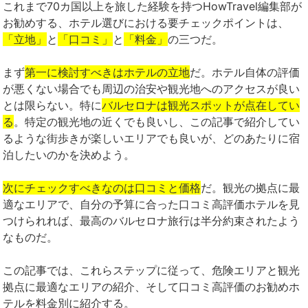
これまで70カ国以上を旅した経験を持つHowTravel編集部が
お勧めする、ホテル選びにおける要チェックポイントは、
「立地」
と
「口コミ」
と
「料金」
の三つだ。
まず
第一に検討すべきはホテルの立地
だ。ホテル自体の評価
が悪くない場合でも周辺の治安や観光地へのアクセスが良い
とは限らない。特に
バルセロナは観光スポットが点在してい
る
。特定の観光地の近くでも良いし、この記事で紹介してい
るような街歩きが楽しいエリアでも良いが、どのあたりに宿
泊したいのかを決めよう。
次にチェックすべきなのは口コミと価格
だ。観光の拠点に最
適なエリアで、自分の予算に合った口コミ高評価ホテルを見
つけられれば、最高のバルセロナ旅行は半分約束されたよう
なものだ。
この記事では、これらステップに従って、危険エリアと観光
拠点に最適なエリアの紹介、そして口コミ高評価のお勧めホ
テルを料金別に紹介する。