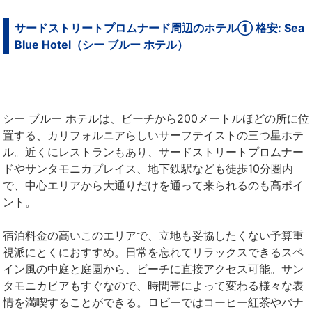
サードストリートプロムナード周辺のホテル① 格安: Sea
Blue Hotel（シー ブルー ホテル）
シー ブルー ホテルは、ビーチから200メートルほどの所に位
置する、カリフォルニアらしいサーフテイストの三つ星ホテ
ル。近くにレストランもあり、サードストリートプロムナー
ドやサンタモニカプレイス、地下鉄駅なども徒歩10分圏内
で、中心エリアから大通りだけを通って来られるのも高ポイ
ント。
宿泊料金の高いこのエリアで、立地も妥協したくない予算重
視派にとくにおすすめ。日常を忘れてリラックスできるスペ
イン風の中庭と庭園から、ビーチに直接アクセス可能。サン
タモニカピアもすぐなので、時間帯によって変わる様々な表
情を満喫することができる。ロビーではコーヒー紅茶やバナ