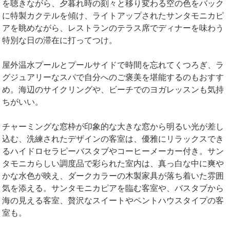
を聴きながら、夕暮れ時の刻々と移り変わる空の色をバック
に特製カクテルを傾け、ライトアップされたサンタモニカピ
アを眺めながら、レストランのテラス席でディナーを味わう
特別な日の滞在に打ってつけ。
屋外温水プールとプールサイドで時間を忘れてくつろぎ、ラ
グジュアリーなスパで自分へのご褒美を堪能するのもおすす
め。海辺のサイクリングや、ビーチでのヨガレッスンも気持
ちがいい。
チャーミングな窓枠が印象的な大きな窓から明るい光が差し
込む、洗練されたデザインの客室は、優雅にリラックスでき
るハイドロセラピーバスタブやコーヒーメーカー付き。サン
タモニカらしい調度品で彩られた室内は、真っ白な中に爽や
かな水色が映え、ダークカラーの木製家具が落ち着いた雰囲
気を添える。サンタモニカピアを臨む客室や、バスタブから
海の見える客室、贅沢なスイートやペントハウスタイプの客
室も。