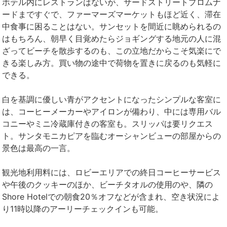
ホテル内にレストランはないが、サードストリートプロムナ
ードまですぐで、ファーマーズマーケットもほど近く、滞在
中食事に困ることはない。サンセットを間近に眺められるの
はもちろん、朝早く目覚めたらジョギングする地元の人に混
ざってビーチを散歩するのも、この立地だからこそ気楽にで
きる楽しみ方。買い物の途中で荷物を置きに戻るのも気軽に
できる。
白を基調に優しい青がアクセントになったシンプルな客室に
は、コーヒーメーカーやアイロンが備わり、中には専用バル
コニーやミニ冷蔵庫付きの客室も。スリッパは要リクエス
ト。サンタモニカピアを臨むオーシャンビューの部屋からの
景色は最高の一言。
観光地利用料には、ロビーエリアでの終日コーヒーサービス
や午後のクッキーのほか、ビーチタオルの使用のや、隣の
Shore Hotelでの朝食20％オフなどが含まれ、空き状況によ
り11時以降のアーリーチェックインも可能。