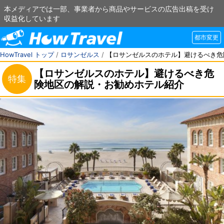
本メディアでは一部、事業者から商品やサービスの広告出稿を受け
収益化しています
都市変更
HowTravel トップ
/
ロサンゼルス
/
【ロサンゼルスのホテル】避けるべき危
【ロサンゼルスのホテル】避けるべき危
特集
険地区の解説・お勧めホテル紹介