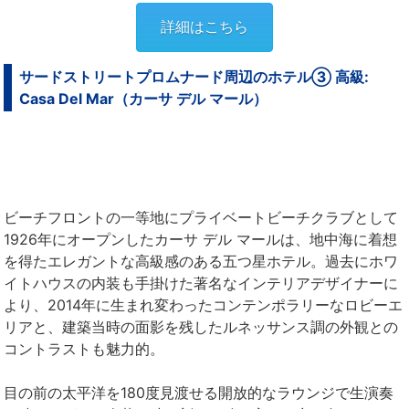
詳細はこちら
サードストリートプロムナード周辺のホテル③ 高級:
Casa Del Mar（カーサ デル マール）
ビーチフロントの一等地にプライベートビーチクラブとして
1926年にオープンしたカーサ デル マールは、地中海に着想
を得たエレガントな高級感のある五つ星ホテル。過去にホワ
イトハウスの内装も手掛けた著名なインテリアデザイナーに
より、2014年に生まれ変わったコンテンポラリーなロビーエ
リアと、建築当時の面影を残したルネッサンス調の外観との
コントラストも魅力的。
目の前の太平洋を180度見渡せる開放的なラウンジで生演奏