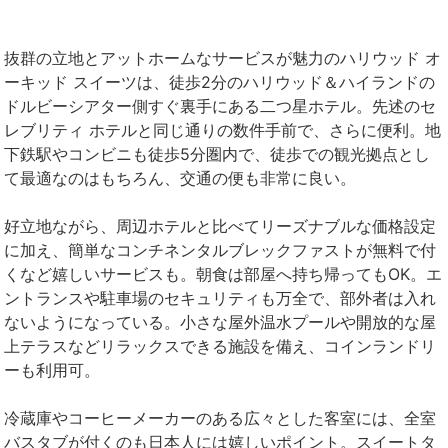
抜群の立地とアットホームなサービスが魅力のハリウッド オ
ーキッド スイーツは、徒歩2分のハリウッド＆ハイランドの
ドルビーシアター側すぐ裏手にある二つ星ホテル。先述のセ
レブリティ ホテルと同じ通りの数件手前で、さらに便利。地
下鉄駅やコンビニも徒歩5分圏内で、徒歩での観光拠点とし
て最適なのはもちろん、交通の便も非常に良い。
好立地ながら、周辺ホテルと比べてリーズナブルな価格設定
に加え、簡単なコンチネンタルブレックファストが無料で付
くなど嬉しいサービスも。朝食は部屋へ持ち帰ってもOK。エ
ントランスや駐車場のセキュリティも万全で、部外者は入れ
ないようになっている。小さな屋外温水プールや開放的な屋
上テラスなどリラックスできる施設を備え、コインランドリ
ーも利用可。
冷蔵庫やコーヒーメーカーのある広々とした客室には、全室
バスタブが付くのも日本人には嬉しいポイント。スイートタ