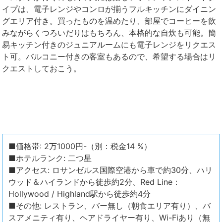
イプは、電子レンジやコンロが揃うフルキッチンにダイニン
グエリア付き。買ったものを温めたり、部屋でコーヒーを飲
みながらくつろいだりはもちろん、本格的な自炊も可能。簡
易キッチン付きのジュニアルームにも電子レンジをリクエス
ト可。バルコニー付きの客室もあるので、希望する場合はリ
クエストしておこう。
■価格帯: 2万1000円-（別：税金14 %）
■ホテルランク: 二つ星
■アクセス: ロサンゼルス国際空港から車で約30分、ハリ
ウッド＆ハイランドから徒歩約2分、Red Line：
Hollywood / Highland駅から徒歩約4分
■その他: レストラン、バー無し（朝食エリア有り）、バ
スアメニティ有り、ヘアドライヤー有り、Wi-Fiあり（無