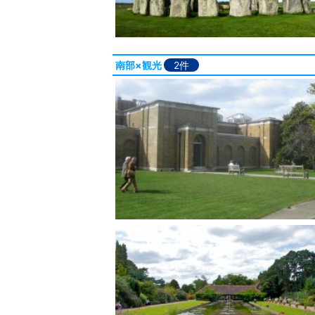
南部×観光
2件