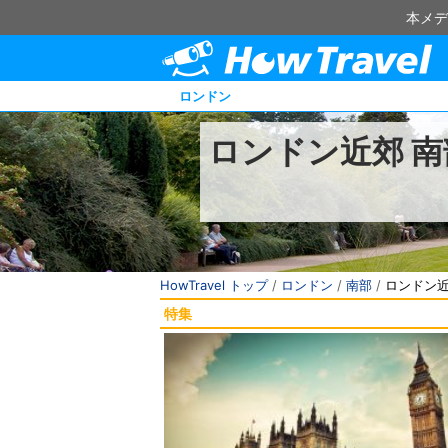
本メデ
ロンドン
ロンドン近郊 南
HowTravel トップ
/
ロンドン
/
南部
/
ロンドン近
特集