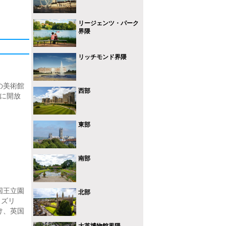
リージェンツ・パーク
界隈
リッチモンド界隈
の美術館
西部
衆に開放
東部
南部
国王立園
北部
ィズリ
け、英国
大英博物館界隈