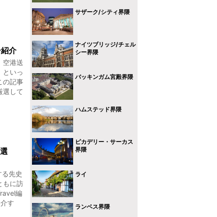
サザーク/シティ界隈
ナイツブリッジ/チェル
ー紹介
シー界隈
。空港送
、といっ
バッキンガム宮殿界隈
この記事
厳選して
ハムステッド界隈
ピカデリー・サーカス
界隈
0選
する先史
ライ
ともに訪
vel編
紹介す
ランベス界隈