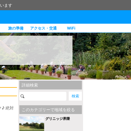
います
旅の準備
アクセス・交通
WiFi
詳細検索
♪ 絶対
このカテゴリーで地域を絞る
グリニッジ界隈