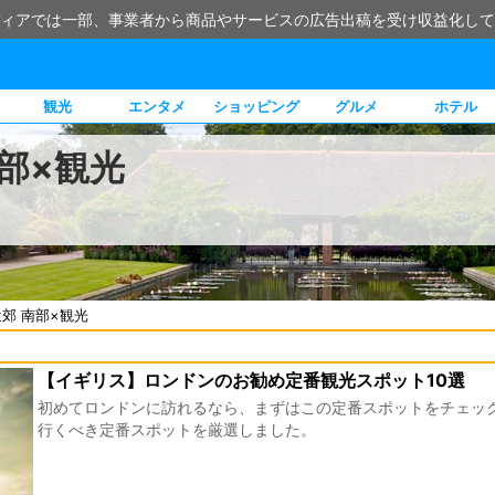
ィアでは一部、事業者から商品やサービスの広告出稿を受け収益化して
観光
エンタメ
ショッピング
グルメ
ホテル
部×観光
郊 南部×観光
【イギリス】ロンドンのお勧め定番観光スポット10選
初めてロンドンに訪れるなら、まずはこの定番スポットをチェック
行くべき定番スポットを厳選しました。