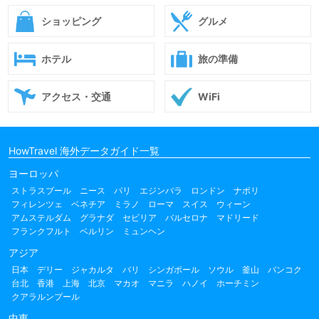
ショッピング
グルメ
ホテル
旅の準備
アクセス・交通
WiFi
HowTravel 海外データガイド一覧
ヨーロッパ
ストラスブール
ニース
パリ
エジンバラ
ロンドン
ナポリ
フィレンツェ
ベネチア
ミラノ
ローマ
スイス
ウィーン
アムステルダム
グラナダ
セビリア
バルセロナ
マドリード
フランクフルト
ベルリン
ミュンヘン
アジア
日本
デリー
ジャカルタ
バリ
シンガポール
ソウル
釜山
バンコク
台北
香港
上海
北京
マカオ
マニラ
ハノイ
ホーチミン
クアラルンプール
中東