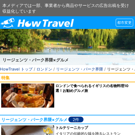
本メディアでは一部、事業者から商品やサービスの広告出稿を受け
収益化しています
都市変更
リージェンツ・パーク界隈×グルメ
HowTravel トップ
/
ロンドン
/
リージェンツ・パーク界隈
/
リージェンツ・
特集
ロンドンで食べられるイギリスの名物料理10
選！お勧めグルメ旅
リージェンツ・パーク界隈×グルメ
2件
トルテリーニカップ
イタリアの伝統的な味を誇るレストラン