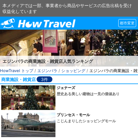
本メディアでは一部、事業者から商品やサービスの広告出稿を受け
収益化しています
都市変更
エジンバラの商業施設・雑貨店人気ランキング
HowTravel トップ
/
エジンバラ
/
ショッピング
/
エジンバラの商業施設・雑
商業施設・雑貨店
3件
ジェナーズ
歴史ある美しい建物は一見の価値あり
プリンセス・モール
こじんまりしたショッピングモール