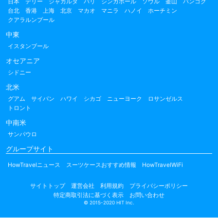
日本
デリー
ジャカルタ
バリ
シンガポール
ソウル
釜山
バンコク
台北
香港
上海
北京
マカオ
マニラ
ハノイ
ホーチミン
クアラルンプール
中東
イスタンブール
オセアニア
シドニー
北米
グアム
サイパン
ハワイ
シカゴ
ニューヨーク
ロサンゼルス
トロント
中南米
サンパウロ
グループサイト
HowTravelニュース
スーツケースおすすめ情報
HowTravelWiFi
サイトトップ
運営会社
利用規約
プライバシーポリシー
特定商取引法に基づく表示
お問い合わせ
© 2015-2020 HIT Inc.