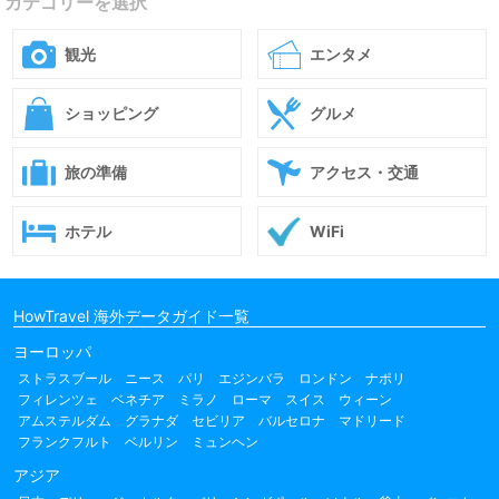
カテゴリーを選択
観光
エンタメ
ショッピング
グルメ
旅の準備
アクセス・交通
ホテル
WiFi
HowTravel 海外データガイド一覧
ヨーロッパ
ストラスブール
ニース
パリ
エジンバラ
ロンドン
ナポリ
フィレンツェ
ベネチア
ミラノ
ローマ
スイス
ウィーン
アムステルダム
グラナダ
セビリア
バルセロナ
マドリード
フランクフルト
ベルリン
ミュンヘン
アジア