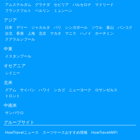
アムステルダム
グラナダ
セビリア
バルセロナ
マドリード
フランクフルト
ベルリン
ミュンヘン
アジア
日本
デリー
ジャカルタ
バリ
シンガポール
ソウル
釜山
バンコク
台北
香港
上海
北京
マカオ
マニラ
ハノイ
ホーチミン
クアラルンプール
中東
イスタンブール
オセアニア
シドニー
北米
グアム
サイパン
ハワイ
シカゴ
ニューヨーク
ロサンゼルス
トロント
中南米
サンパウロ
グループサイト
HowTravelニュース
スーツケースおすすめ情報
HowTravelWiFi