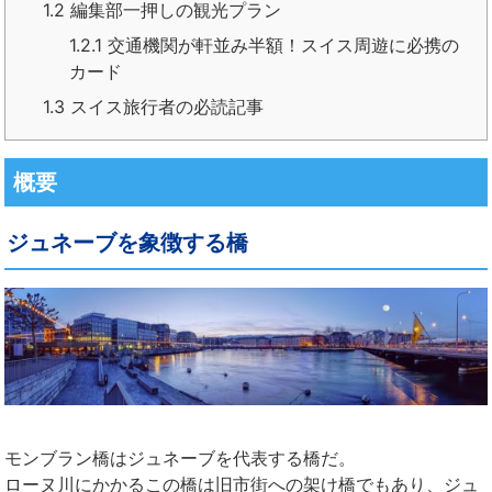
1.2
編集部一押しの観光プラン
1.2.1
交通機関が軒並み半額！スイス周遊に必携の
カード
1.3
スイス旅行者の必読記事
概要
ジュネーブを象徴する橋
モンブラン橋はジュネーブを代表する橋だ。
ローヌ川にかかるこの橋は旧市街への架け橋でもあり、ジュ