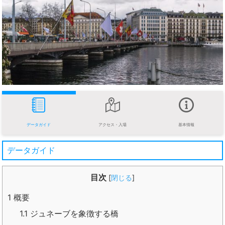
データガイド
アクセス・入場
基本情報
データガイド
目次
[
閉じる
]
1
概要
1.1
ジュネーブを象徴する橋