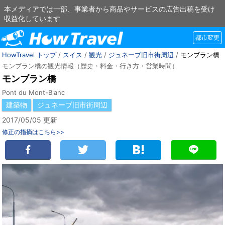
本メディアでは一部、事業者から商品やサービスの広告出稿を受け
収益化しています
都市変更
HowTravel トップ
/
スイス
/
観光
/
ジュネーブ旧市街周辺
/
モンブラン橋
モンブラン橋の観光情報（歴史・料金・行き方・営業時間）
モンブラン橋
Pont du Mont-Blanc
建築物
ジュネーブ旧市街周辺
2017/05/05 更新
修正の指摘はこちら>>