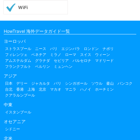
WiFi
HowTravel 海外データガイド一覧
ヨーロッパ
ストラスブール
ニース
パリ
エジンバラ
ロンドン
ナポリ
フィレンツェ
ベネチア
ミラノ
ローマ
スイス
ウィーン
アムステルダム
グラナダ
セビリア
バルセロナ
マドリード
フランクフルト
ベルリン
ミュンヘン
アジア
日本
デリー
ジャカルタ
バリ
シンガポール
ソウル
釜山
バンコク
台北
香港
上海
北京
マカオ
マニラ
ハノイ
ホーチミン
クアラルンプール
中東
イスタンブール
オセアニア
シドニー
北米