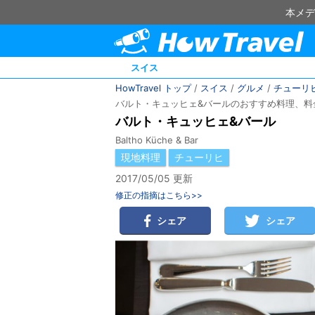
本メデ
スイス
HowTravel トップ
/
スイス
/
グルメ
/
チューリ
バルト・キュッヒェ&バールのおすすめ料理、料
バルト・キュッヒェ&バール
Baltho Küche & Bar
現地料理
チューリヒ
2017/05/05 更新
修正の指摘はこちら>>
シェア
シェア