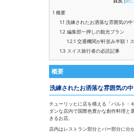
目次
[
閉じ
1
概要
1.1
洗練されたお洒落な雰囲気の中
1.2
編集部一押しの観光プラン
1.2.1
交通機関が軒並み半額！ス
1.3
スイス旅行者の必読記事
概要
洗練されたお洒落な雰囲気の中
チューリッヒに店を構える「バルト・
ダンな店内で国際色豊かな創作料理と
きるお店。
店内はレストラン部分とバー部分に分