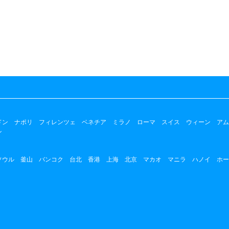
ドン
ナポリ
フィレンツェ
ベネチア
ミラノ
ローマ
スイス
ウィーン
アム
ン
ソウル
釜山
バンコク
台北
香港
上海
北京
マカオ
マニラ
ハノイ
ホー