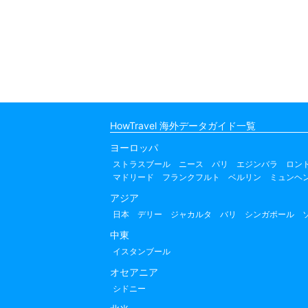
HowTravel 海外データガイド一覧
ヨーロッパ
ストラスブール
ニース
パリ
エジンバラ
ロン
マドリード
フランクフルト
ベルリン
ミュンヘ
アジア
日本
デリー
ジャカルタ
バリ
シンガポール
中東
イスタンブール
オセアニア
シドニー