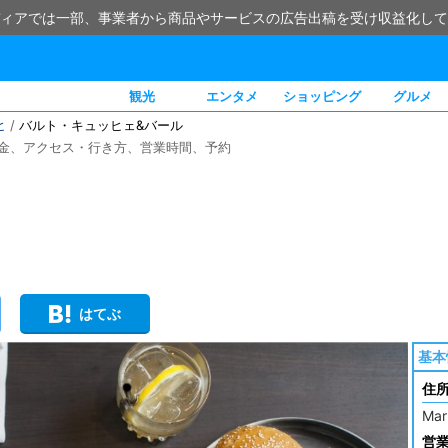
ィアでは一部、事業者から商品やサービスの広告出稿を受け収益化して
観光
エンタメ
ショッピング
グルメ
ヒ
/
バルト・キュッヒェ&バール
金、アクセス・行き方、営業時間、予約
はてぶ
基本
住
Mar
営