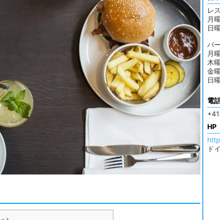
レ
月曜
日曜は
バ
月曜
木曜
金曜
日曜は
電
+41
HP
htt
ド