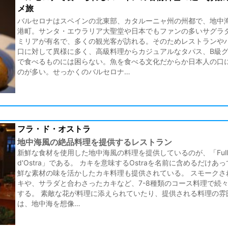
メ旅
バルセロナはスペインの北東部、カタルーニャ州の州都で、地中
港町。サンタ・エウラリア大聖堂や日本でもファンの多いサグラ
ミリアが有名で、多くの観光客が訪れる。そのためレストランや
口に対して異様に多く、高級料理からカジュアルなタパス、B級
で食べるものには困らない。魚を食べる文化だからか日本人の口
のが多い。せっかくのバルセロナ…
フラ・ド・オストラ
地中海風の絶品料理を提供するレストラン
新鮮な食材を使用した地中海風の料理を提供しているのが、「Full
d'Ostra」である。 カキを意味するOstraを名前に含めるだけあ
鮮な素材の味を活かしたカキ料理も提供されている。 スモークさ
キや、サラダと合わさったカキなど、7-8種類のコース料理で続
する。 素敵な花が料理に添えられていたり、提供される料理の雰
は、地中海を想像…