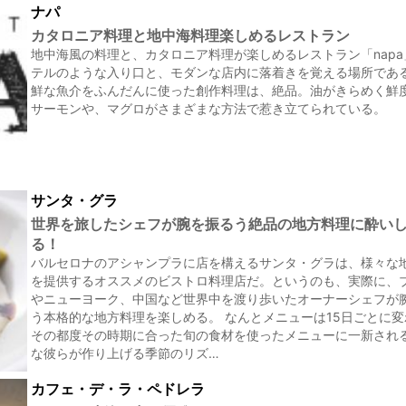
ナパ
カタロニア料理と地中海料理楽しめるレストラン
地中海風の料理と、カタロニア料理が楽しめるレストラン「napa
テルのような入り口と、モダンな店内に落着きを覚える場所である
鮮な魚介をふんだんに使った創作料理は、絶品。油がきらめく鮮
サーモンや、マグロがさまざまな方法で惹き立てられている。
サンタ・グラ
世界を旅したシェフが腕を振るう絶品の地方料理に酔い
る！
バルセロナのアシャンプラに店を構えるサンタ・グラは、様々な
を提供するオススメのビストロ料理店だ。というのも、実際に、
やニューヨーク、中国など世界中を渡り歩いたオーナーシェフが
う本格的な地方料理を楽しめる。 なんとメニューは15日ごとに
その都度その時期に合った旬の食材を使ったメニューに一新され
な彼らが作り上げる季節のリズ…
カフェ・デ・ラ・ペドレラ