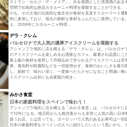
ストラン「セルジ・デ・メイア」。白を基調とした清潔感のある
空間で伝統的な絶品カタルーニャ料理を堪能することができる。 
のも、その土地の伝統的な食文化や食材を見直すスローフード運
的に参加しており、地元の新鮮な食材をふんだんに使用している
上、2009年にカタルーニャ料理…
デラ・クレム
バルセロナで大人気の濃厚アイスクリームを堪能する
アシャンプラ地区に店を構える「デラ・クレム」は、バルセロナ
のアイスクリームを楽しめるお洒落なカフェ。厳選され品質にこ
最上級の食材を使用して丹精込めて作られるアイスクリームは非
厚。着色料や防腐剤などを一切使用せず、食材のおいしさを最大
し、新鮮で、味わい深く、一度食べたらクセになること間違い無い
イスクリーム以外にも自家製の焼き…
みかさ食堂
日本の家庭料理をスペインで味わう！
アシャンプラ地区に店を構える「みかさ食堂」は、バルセロナに
て10年になる。地元民からも観光客からも非常に人気の高い日本
扱うお店。とは言っても、ヨーロッパで人気のあるお寿司は一切
日本の家庭料理をスペインの人々に紹介したいという思いから、