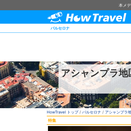
本メデ
バルセロナ
アシャンプラ地
HowTravel トップ
/
バルセロナ
/
アシャンプラ
特集