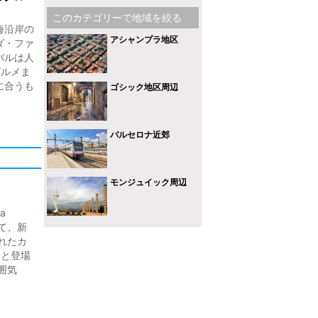
このカテゴリーで地域を絞る
海沿岸の
アシャンプラ地区
ダ・ファ
バルは人
グルメま
に合うも
ゴシック地区周辺
バルセロナ近郊
モンジュイック周辺
a
って、新
れたカ
々と登場
囲気