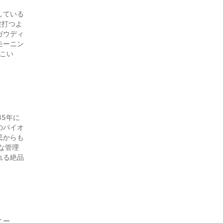
している
。波打つよ
ガウディ
モーニン
こい
85年に
のパイオ
民からも
な管理
れる絶品
ニー