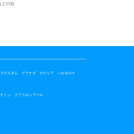
などの自
ステルダム
グラナダ
セビリア
バルセロナ
チミン
クアラルンプール