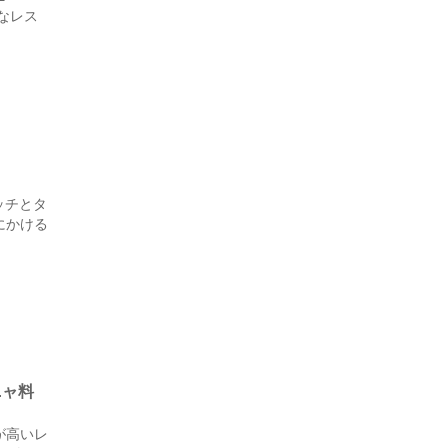
なレス
ッチとタ
にかける
ニャ料
が高いレ