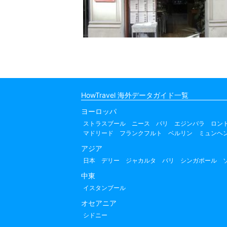
HowTravel 海外データガイド一覧
ヨーロッパ
ストラスブール
ニース
パリ
エジンバラ
ロン
マドリード
フランクフルト
ベルリン
ミュンヘ
アジア
日本
デリー
ジャカルタ
バリ
シンガポール
中東
イスタンブール
オセアニア
シドニー