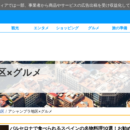
ィアでは一部、事業者から商品やサービスの広告出稿を受け収益化して
観光
エンタメ
ショッピング
グルメ
旅の準備
区×グルメ
地区
/
アシャンプラ地区×グルメ
バルセロナで食べられるスペインの名物料理10選！お勧