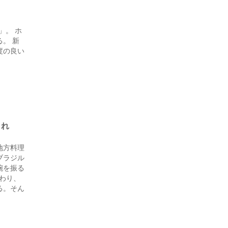
」。 ホ
。 新
度の良い
しれ
地方料理
ブラジル
腕を振る
変わり、
る。そん