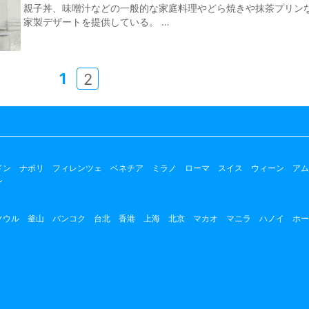
親子丼、味噌汁などの一般的な家庭料理やどら焼きや抹茶プリン
家製デザートを提供している。 …
1
2
ドン
ナポリ
フィレンツェ
ベネチア
ミラノ
ローマ
スイス
ウィーン
アム
ン
ソウル
釜山
バンコク
台北
香港
上海
北京
マカオ
マニラ
ハノイ
ホー