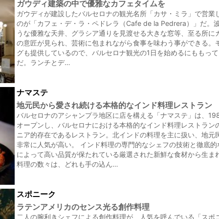
ガウディ建築の中で優雅なカフェタイムを
ガウディが建設したバルセロナの観光名所「カサ・ミラ」で営業
のが「カフェ・デ・ラ・ペドレラ（Cafe de la Pedrera）」だ
うな優雅な天井、グラシア通りを見渡せる大きな窓等、至る所に
の意匠が見られ、芸術に包まれながら食事を味わう事ができる。
グも提供しているので、バルセロナ観光の1日を始めるにももって
だ。ランチとデ…
ナマステ
地元民から愛され続ける本格的なインド料理レストラン
バルセロナのアシャンプラ地区に店を構える「ナマステ」は、19
オープンし、バルセロナにおける本格的なインド料理レストラン
ニア的存在であるレストラン。北インドの料理を主に扱い、地元
非常に人気が高い。 インド料理の専門的なシェフの技術と徹底的
によって高い品質が保たれている厳選された新鮮な食材から生ま
料理の数々は、どれも手の込ん…
スポニーク
ラテンアメリカのセンス光る創作料理
二人の腕利きシェフによる創作料理が、人気を呼んでいる「スポ