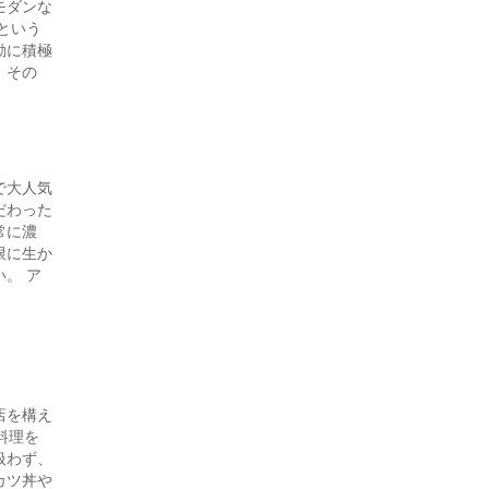
モダンな
という
動に積極
。その
で大人気
だわった
常に濃
限に生か
。 ア
店を構え
料理を
扱わず、
カツ丼や