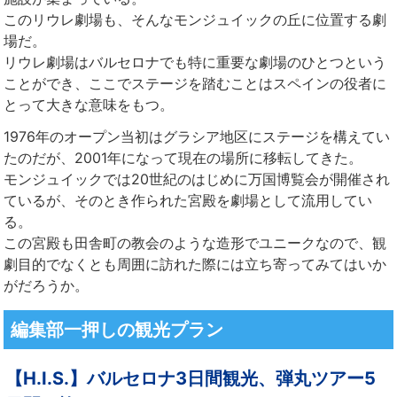
このリウレ劇場も、そんなモンジュイックの丘に位置する劇
場だ。
リウレ劇場はバルセロナでも特に重要な劇場のひとつという
ことができ、ここでステージを踏むことはスペインの役者に
とって大きな意味をもつ。
1976年のオープン当初はグラシア地区にステージを構えてい
たのだが、2001年になって現在の場所に移転してきた。
モンジュイックでは20世紀のはじめに万国博覧会が開催され
ているが、そのとき作られた宮殿を劇場として流用してい
る。
この宮殿も田舎町の教会のような造形でユニークなので、観
劇目的でなくとも周囲に訪れた際には立ち寄ってみてはいか
がだろうか。
編集部一押しの観光プラン
【H.I.S.】バルセロナ3日間観光、弾丸ツアー5