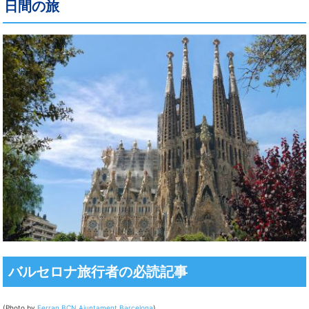
日間の旅
バルセロナ旅行者の必読記事
(Photo by
Ferran BCN
Ajuntament Barcelona
)