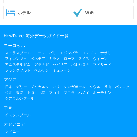
ホテル
WiFi
HowTravel 海外データガイド一覧
ヨーロッパ
ストラスブール
ニース
パリ
エジンバラ
ロンドン
ナポリ
フィレンツェ
ベネチア
ミラノ
ローマ
スイス
ウィーン
アムステルダム
グラナダ
セビリア
バルセロナ
マドリード
フランクフルト
ベルリン
ミュンヘン
アジア
日本
デリー
ジャカルタ
バリ
シンガポール
ソウル
釜山
バンコク
台北
香港
上海
北京
マカオ
マニラ
ハノイ
ホーチミン
クアラルンプール
中東
イスタンブール
オセアニア
シドニー