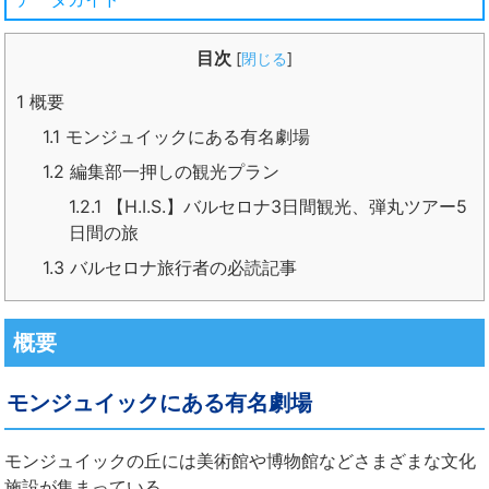
目次
[
閉じる
]
1
概要
1.1
モンジュイックにある有名劇場
1.2
編集部一押しの観光プラン
1.2.1
【H.I.S.】バルセロナ3日間観光、弾丸ツアー5
日間の旅
1.3
バルセロナ旅行者の必読記事
概要
モンジュイックにある有名劇場
モンジュイックの丘には美術館や博物館などさまざまな文化
施設が集まっている。