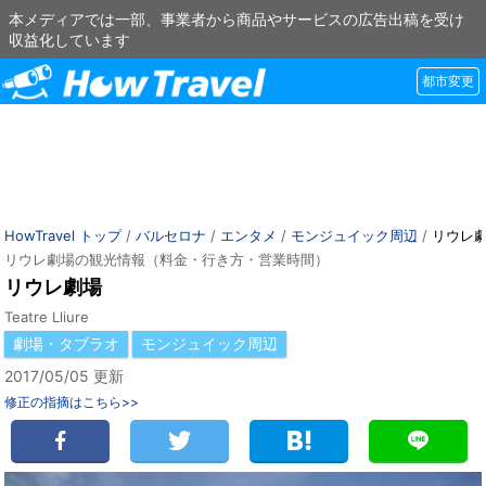
本メディアでは一部、事業者から商品やサービスの広告出稿を受け
収益化しています
都市変更
HowTravel トップ
/
バルセロナ
/
エンタメ
/
モンジュイック周辺
/
リウレ
リウレ劇場の観光情報（料金・行き方・営業時間）
リウレ劇場
Teatre Lliure
劇場・タブラオ
モンジュイック周辺
2017/05/05 更新
修正の指摘はこちら>>