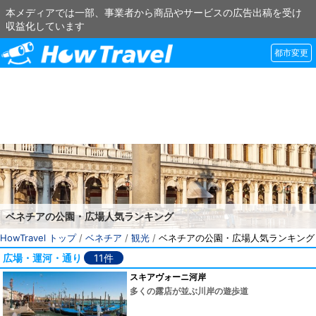
本メディアでは一部、事業者から商品やサービスの広告出稿を受け
収益化しています
都市変更
ベネチアの公園・広場人気ランキング
HowTravel トップ
/
ベネチア
/
観光
/
ベネチアの公園・広場人気ランキング
広場・運河・通り
11件
スキアヴォーニ河岸
多くの露店が並ぶ川岸の遊歩道