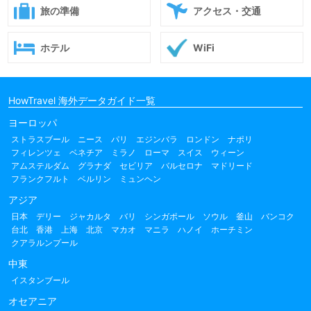
旅の準備
アクセス・交通
ホテル
WiFi
HowTravel 海外データガイド一覧
ヨーロッパ
ストラスブール
ニース
パリ
エジンバラ
ロンドン
ナポリ
フィレンツェ
ベネチア
ミラノ
ローマ
スイス
ウィーン
アムステルダム
グラナダ
セビリア
バルセロナ
マドリード
フランクフルト
ベルリン
ミュンヘン
アジア
日本
デリー
ジャカルタ
バリ
シンガポール
ソウル
釜山
バンコク
台北
香港
上海
北京
マカオ
マニラ
ハノイ
ホーチミン
クアラルンプール
中東
イスタンブール
オセアニア