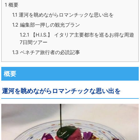
1
概要
1.1
運河を眺めながらロマンチックな思い出を
1.2
編集部一押しの観光プラン
1.2.1
【H.I.S.】 イタリア主要都市を巡るお得な周遊
7日間ツアー
1.3
ベネチア旅行者の必読記事
概要
運河を眺めながらロマンチックな思い出を