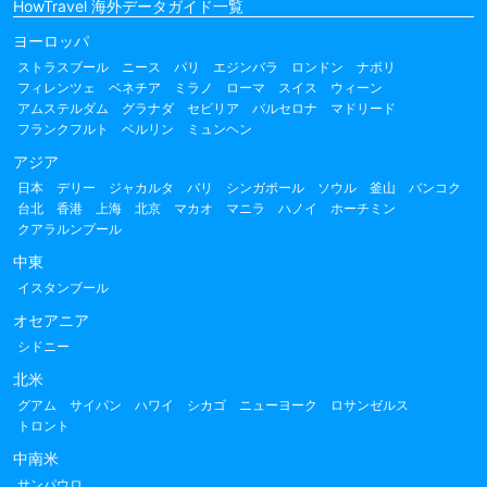
HowTravel 海外データガイド一覧
ヨーロッパ
ストラスブール
ニース
パリ
エジンバラ
ロンドン
ナポリ
フィレンツェ
ベネチア
ミラノ
ローマ
スイス
ウィーン
アムステルダム
グラナダ
セビリア
バルセロナ
マドリード
フランクフルト
ベルリン
ミュンヘン
アジア
日本
デリー
ジャカルタ
バリ
シンガポール
ソウル
釜山
バンコク
台北
香港
上海
北京
マカオ
マニラ
ハノイ
ホーチミン
クアラルンプール
中東
イスタンブール
オセアニア
シドニー
北米
グアム
サイパン
ハワイ
シカゴ
ニューヨーク
ロサンゼルス
トロント
中南米
サンパウロ