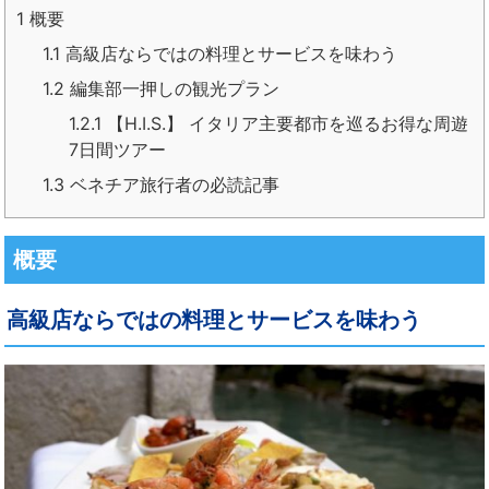
1
概要
1.1
高級店ならではの料理とサービスを味わう
1.2
編集部一押しの観光プラン
1.2.1
【H.I.S.】 イタリア主要都市を巡るお得な周遊
7日間ツアー
1.3
ベネチア旅行者の必読記事
概要
高級店ならではの料理とサービスを味わう