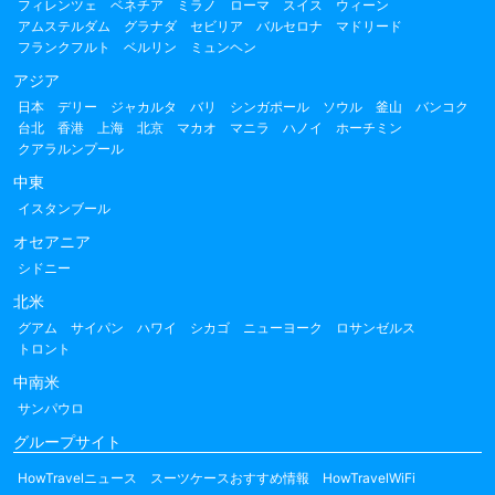
フィレンツェ
ベネチア
ミラノ
ローマ
スイス
ウィーン
アムステルダム
グラナダ
セビリア
バルセロナ
マドリード
フランクフルト
ベルリン
ミュンヘン
アジア
日本
デリー
ジャカルタ
バリ
シンガポール
ソウル
釜山
バンコク
台北
香港
上海
北京
マカオ
マニラ
ハノイ
ホーチミン
クアラルンプール
中東
イスタンブール
オセアニア
シドニー
北米
グアム
サイパン
ハワイ
シカゴ
ニューヨーク
ロサンゼルス
トロント
中南米
サンパウロ
グループサイト
HowTravelニュース
スーツケースおすすめ情報
HowTravelWiFi