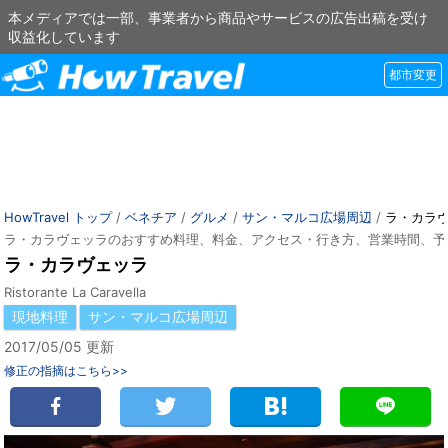
本メディアでは一部、事業者から商品やサービスの広告出稿を受け
収益化しています
都市変更
HowTravel トップ
/
ベネチア
/
グルメ
/
サン・マルコ広場周辺
/
ラ・カラ
ラ・カラヴェッラのおすすめ料理、料金、アクセス・行き方、営業時間、予
ラ・カラヴェッラ
Ristorante La Caravella
現地料理
サン・マルコ広場周辺
2017/05/05 更新
修正の指摘はこちら>>