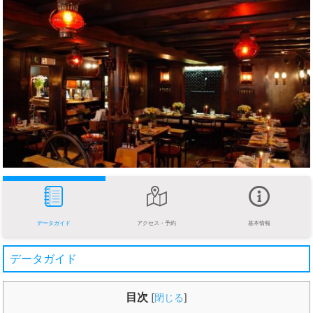
データガイド
アクセス・予約
基本情報
データガイド
目次
[
閉じる
]