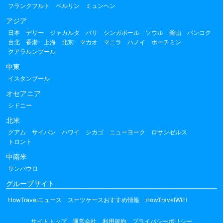
フランクフルト
ベルリン
ミュンヘン
アジア
日本
デリー
ジャカルタ
バリ
シンガポール
ソウル
釜山
バンコク
台北
香港
上海
北京
マカオ
マニラ
ハノイ
ホーチミン
クアラルンプール
中東
イスタンブール
オセアニア
シドニー
北米
グアム
サイパン
ハワイ
シカゴ
ニューヨーク
ロサンゼルス
トロント
中南米
サンパウロ
グループサイト
HowTravelニュース
スーツケースおすすめ情報
HowTravelWiFi
サイトトップ
運営会社
利用規約
プライバシーポリシー