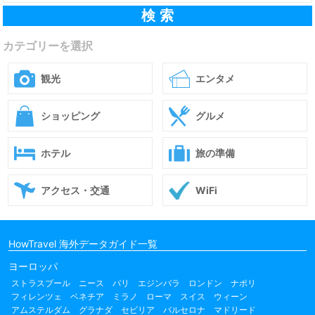
カテゴリーを選択
観光
エンタメ
ショッピング
グルメ
ホテル
旅の準備
アクセス・交通
WiFi
HowTravel 海外データガイド一覧
ヨーロッパ
ストラスブール
ニース
パリ
エジンバラ
ロンドン
ナポリ
フィレンツェ
ベネチア
ミラノ
ローマ
スイス
ウィーン
アムステルダム
グラナダ
セビリア
バルセロナ
マドリード