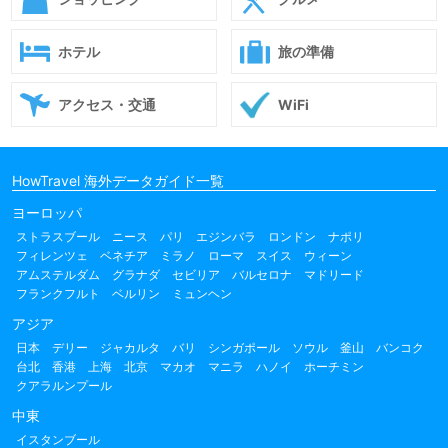
ホテル
旅の準備
アクセス・交通
WiFi
HowTravel 海外データガイド一覧
ヨーロッパ
ストラスブール
ニース
パリ
エジンバラ
ロンドン
ナポリ
フィレンツェ
ベネチア
ミラノ
ローマ
スイス
ウィーン
アムステルダム
グラナダ
セビリア
バルセロナ
マドリード
フランクフルト
ベルリン
ミュンヘン
アジア
日本
デリー
ジャカルタ
バリ
シンガポール
ソウル
釜山
バンコク
台北
香港
上海
北京
マカオ
マニラ
ハノイ
ホーチミン
クアラルンプール
中東
イスタンブール