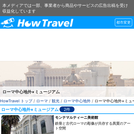
本メディアでは一部、事業者から商品やサービスの広告出稿を受け
収益化しています
都市変更
ローマ中心地外×ミュージアム
HowTravel トップ
/
ローマ
/
観光
/
ローマ中心地外
/
ローマ中心地外×ミュ
ローマ中心地外×ミュージアム
2件
モンテマルティーニ美術館
鉄骨と古代ローマの彫像が共存する異質のアー
ト空間