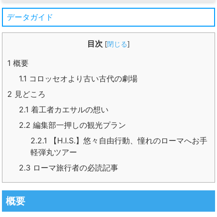
データガイド
目次
[
閉じる
]
1
概要
1.1
コロッセオより古い古代の劇場
2
見どころ
2.1
着工者カエサルの想い
2.2
編集部一押しの観光プラン
2.2.1
【H.I.S.】悠々自由行動、憧れのローマへお手
軽弾丸ツアー
2.3
ローマ旅行者の必読記事
概要