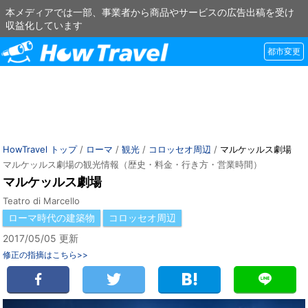
本メディアでは一部、事業者から商品やサービスの広告出稿を受け
収益化しています
都市変更
HowTravel トップ
/
ローマ
/
観光
/
コロッセオ周辺
/
マルケッルス劇場
マルケッルス劇場の観光情報（歴史・料金・行き方・営業時間）
マルケッルス劇場
Teatro di Marcello
ローマ時代の建築物
コロッセオ周辺
2017/05/05 更新
修正の指摘はこちら>>