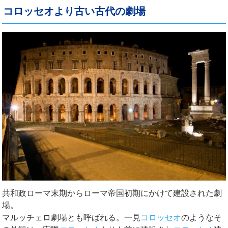
コロッセオより古い古代の劇場
共和政ローマ末期からローマ帝国初期にかけて建設された劇
場。
マルッチェロ劇場とも呼ばれる。一見
コロッセオ
のようなそ