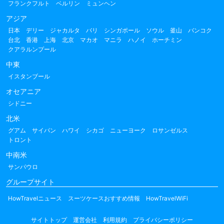
フランクフルト
ベルリン
ミュンヘン
アジア
日本
デリー
ジャカルタ
バリ
シンガポール
ソウル
釜山
バンコク
台北
香港
上海
北京
マカオ
マニラ
ハノイ
ホーチミン
クアラルンプール
中東
イスタンブール
オセアニア
シドニー
北米
グアム
サイパン
ハワイ
シカゴ
ニューヨーク
ロサンゼルス
トロント
中南米
サンパウロ
グループサイト
HowTravelニュース
スーツケースおすすめ情報
HowTravelWiFi
サイトトップ
運営会社
利用規約
プライバシーポリシー