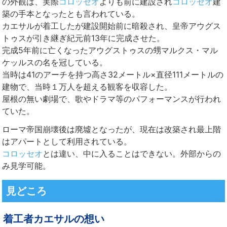
の外観は、実際
コロッセオ
よりも前に建設され
コロッセオ
建
築の手本となったとも言われている。
カエサルが着工したが建設開始前に暗殺され、皇帝アウグス
トゥスが引き継ぎ紀元前13年に完成させた。
完成5年前に亡くなったアウグストゥスの甥マルクス・マル
ケッルスの名を冠している。
当時は41のアーチを持つ高さ32メートル×直径111メートルの
建物で、当時１万人を超える観客を収容した。
屋根の無い劇場で、歌やドラマ等のパフォーマンスが行われ
ていた。
ローマ帝国崩壊後は廃墟となったが、現在は改築され最上階
はアパートとして利用されている。
コロッセオ
とは違い、中に入ることはできない。外部からの
み見学可能。
見どころ
着工者カエサルの想い