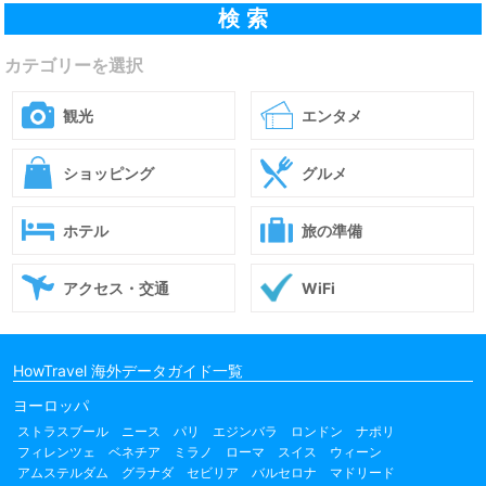
カテゴリーを選択
観光
エンタメ
ショッピング
グルメ
ホテル
旅の準備
アクセス・交通
WiFi
HowTravel 海外データガイド一覧
ヨーロッパ
ストラスブール
ニース
パリ
エジンバラ
ロンドン
ナポリ
フィレンツェ
ベネチア
ミラノ
ローマ
スイス
ウィーン
アムステルダム
グラナダ
セビリア
バルセロナ
マドリード