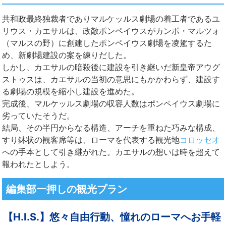
共和政最終独裁者でありマルケッルス劇場の着工者であるユ
リウス・カエサルは、政敵ポンペイウスがカンポ・マルツォ
（マルスの野）に創建したポンペイウス劇場を凌駕するた
め、新劇場建設の案を練りだした。
しかし、カエサルの暗殺後に建設を引き継いだ新皇帝アウグ
ストゥスは、カエサルの当初の意思にもかかわらず、建設す
る劇場の規模を縮小し建設を進めた。
完成後、マルケッルス劇場の収容人数はポンペイウス劇場に
劣っていたそうだ。
結局、その半円からなる構造、アーチを重ねた巧みな構成、
すり鉢状の観客席等は、ローマを代表する観光地
コロッセオ
への手本として引き継がれた。カエサルの想いは時を超えて
報われたとしよう。
編集部一押しの観光プラン
【H.I.S.】悠々自由行動、憧れのローマへお手軽