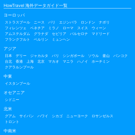
HowTravel 海外データガイド一覧
ヨーロッパ
ストラスブール
ニース
パリ
エジンバラ
ロンドン
ナポリ
フィレンツェ
ベネチア
ミラノ
ローマ
スイス
ウィーン
アムステルダム
グラナダ
セビリア
バルセロナ
マドリード
フランクフルト
ベルリン
ミュンヘン
アジア
日本
デリー
ジャカルタ
バリ
シンガポール
ソウル
釜山
バンコク
台北
香港
上海
北京
マカオ
マニラ
ハノイ
ホーチミン
クアラルンプール
中東
イスタンブール
オセアニア
シドニー
北米
グアム
サイパン
ハワイ
シカゴ
ニューヨーク
ロサンゼルス
トロント
中南米