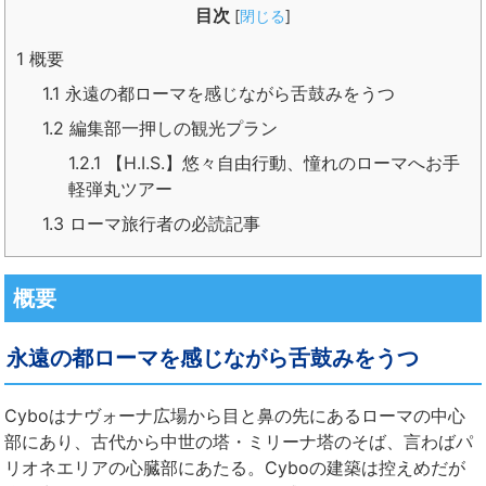
目次
[
閉じる
]
1
概要
1.1
永遠の都ローマを感じながら舌鼓みをうつ
1.2
編集部一押しの観光プラン
1.2.1
【H.I.S.】悠々自由行動、憧れのローマへお手
軽弾丸ツアー
1.3
ローマ旅行者の必読記事
概要
永遠の都ローマを感じながら舌鼓みをうつ
Cyboは
ナヴォーナ広場
から目と鼻の先にあるローマの中心
部にあり、古代から中世の塔・ミリーナ塔のそば、言わばパ
リオネエリアの心臓部にあたる。Cyboの建築は控えめだが