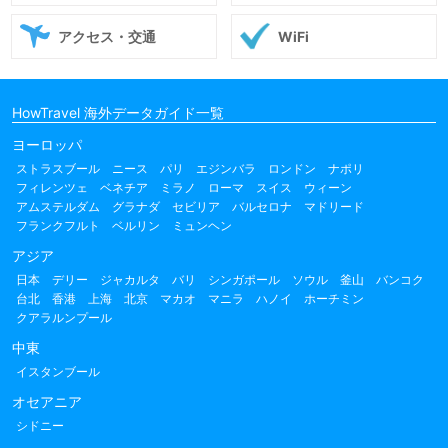
アクセス・交通
WiFi
HowTravel 海外データガイド一覧
ヨーロッパ
ストラスブール
ニース
パリ
エジンバラ
ロンドン
ナポリ
フィレンツェ
ベネチア
ミラノ
ローマ
スイス
ウィーン
アムステルダム
グラナダ
セビリア
バルセロナ
マドリード
フランクフルト
ベルリン
ミュンヘン
アジア
日本
デリー
ジャカルタ
バリ
シンガポール
ソウル
釜山
バンコク
台北
香港
上海
北京
マカオ
マニラ
ハノイ
ホーチミン
クアラルンプール
中東
イスタンブール
オセアニア
シドニー