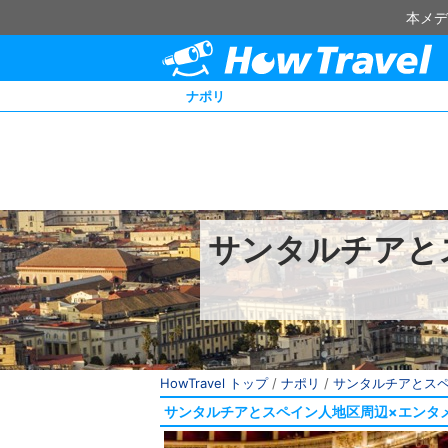
本メデ
ナポリ
サンタルチアと
HowTravel トップ
/
ナポリ
/
サンタルチアとス
サンタルチアとスペイン人地区周辺×エンタ