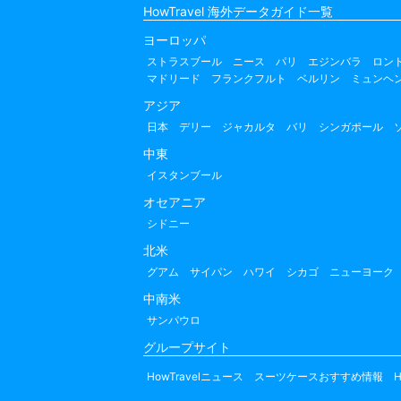
HowTravel 海外データガイド一覧
ヨーロッパ
ストラスブール
ニース
パリ
エジンバラ
ロン
マドリード
フランクフルト
ベルリン
ミュンヘ
アジア
日本
デリー
ジャカルタ
バリ
シンガポール
中東
イスタンブール
オセアニア
シドニー
北米
グアム
サイパン
ハワイ
シカゴ
ニューヨーク
中南米
サンパウロ
グループサイト
HowTravelニュース
スーツケースおすすめ情報
H