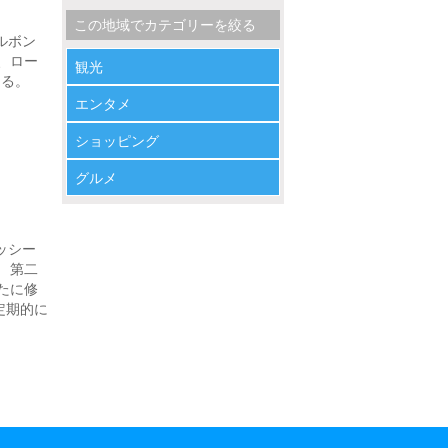
この地域でカテゴリーを絞る
ルボン
、ロー
観光
める。
エンタメ
ショッピング
グルメ
ッシー
 第二
たに修
定期的に