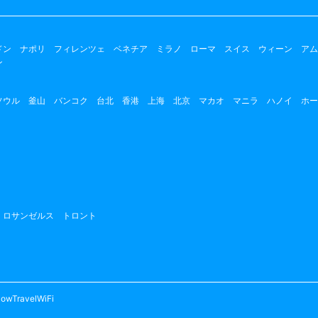
ドン
ナポリ
フィレンツェ
ベネチア
ミラノ
ローマ
スイス
ウィーン
アム
ン
ソウル
釜山
バンコク
台北
香港
上海
北京
マカオ
マニラ
ハノイ
ホー
ロサンゼルス
トロント
owTravelWiFi