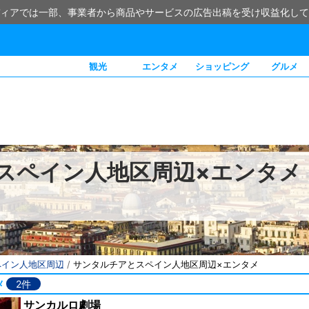
ィアでは一部、事業者から商品やサービスの広告出稿を受け収益化して
観光
エンタメ
ショッピング
グルメ
スペイン人地区周辺×エンタメ
ペイン人地区周辺
/
サンタルチアとスペイン人地区周辺×エンタメ
メ
2件
サンカルロ劇場