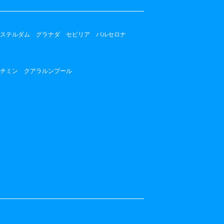
ステルダム
グラナダ
セビリア
バルセロナ
チミン
クアラルンプール